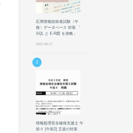
生
応用情報技術者試験〔午
後〕データベース 対策 「
SQL と E-R図 を攻略」
2021-06-17
2
情報処理安全確保支援士 午
前Ⅱ [午前2] 王道の対策