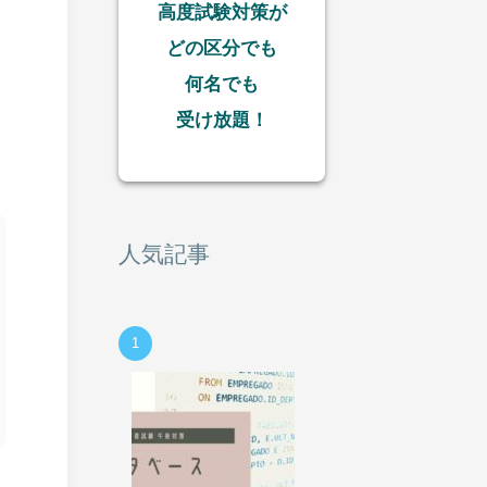
高度試験対策が
どの区分でも
何名でも
受け放題！
人気記事
1