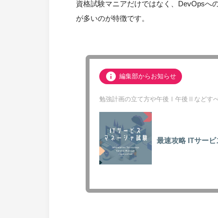
資格試験マニアだけではなく、DevOpsへ
が多いのが特徴です。
info
編集部からお知らせ
勉強計画の立て方や午後Ⅰ午後Ⅱなどすべ
最速攻略
ITサー