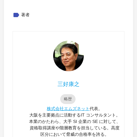
label
著者
三好康之
略歴
株式会社エムズネット
代表。
大阪を主要拠点に活動するIT コンサルタント。
本業のかたわら、大手 SI 企業の SE に対して、
資格取得講座や階層教育を担当している。高度
区分において脅威の合格率を誇る。