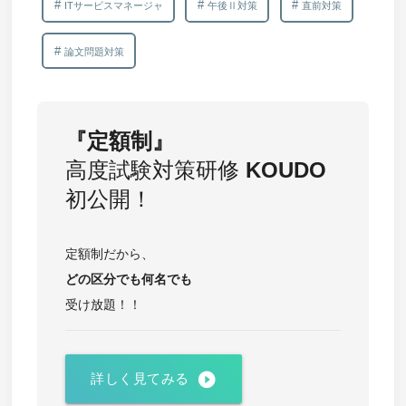
ITサービスマネージャ
午後Ⅱ対策
直前対策
論文問題対策
『定額制』
高度試験対策研修
KOUDO
初公開！
定額制だから、
どの区分でも
何名でも
受け放題！！
play_circle_filled
詳しく見てみる