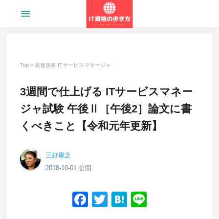
menu
Top
>
最速攻略 ITサービスマネージャ
3週間で仕上げる ITサービスマネー
ジャ試験 午後Ⅱ［午後2］論文に書
くべきこと【令和元年更新】
三好康之
2018-10-01 公開
Facebook
Twitter
Hatena
Line