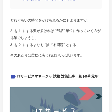
どれぐらいの時間をかけられるかにもよりますが、
2. を 1. にする数が多ければ “部品” 単位に作っていく方が
得策でしょうし、
3. を 2. にするよりも “捨てる問題” とする、
そのあたりは柔軟に考えればいいと思います。
label
ITサービスマネージャ 試験 対策記事一覧 [令和元年]