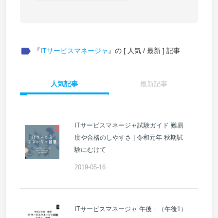
label
『
ITサービスマネージャ
』の [ 人気 / 最新 ] 記事
人気記事
最新記事
ITサービスマネージャ試験ガイド 難易
度や合格のしやすさ | 令和元年 秋期試
験にむけて
2019-05-16
ITサービスマネージャ 午後Ⅰ（午後1）