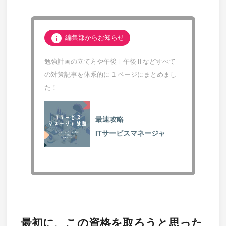
info
編集部からお知らせ
勉強計画の立て方や午後Ⅰ午後Ⅱなどすべて
の対策記事を体系的に 1 ページにまとめまし
た！
最速攻略
ITサービスマネージャ
最初に、この資格を取ろうと思った