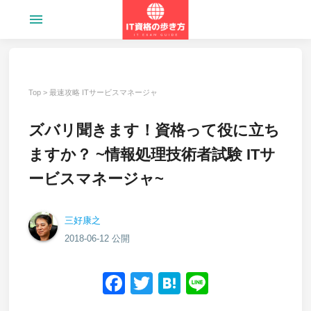
menu
Top
>
最速攻略 ITサービスマネージャ
ズバリ聞きます！資格って役に立ち
ますか？ ~情報処理技術者試験 ITサ
ービスマネージャ~
三好康之
2018-06-12 公開
Facebook
Twitter
Hatena
Line