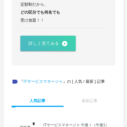
定額制だから、
どの区分でも
何名でも
受け放題！！
play_circle_filled
詳しく見てみる
label
『
ITサービスマネージャ
』の [ 人気 / 最新 ] 記事
人気記事
最新記事
ITサービスマネージャ 午後Ⅰ（午後1）