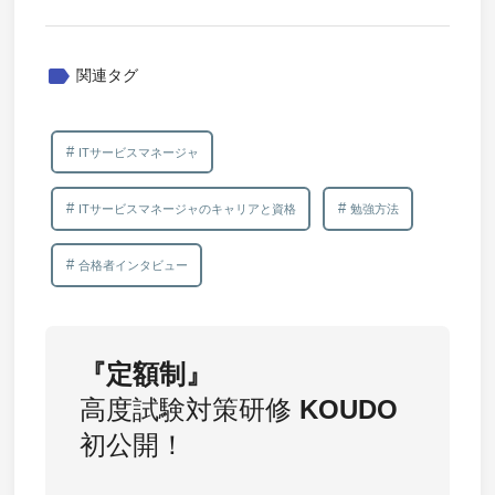
label
関連タグ
ITサービスマネージャ
ITサービスマネージャのキャリアと資格
勉強方法
合格者インタビュー
『定額制』
高度試験対策研修
KOUDO
初公開！