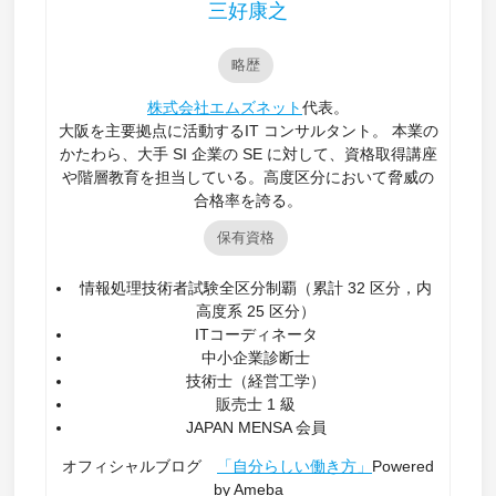
三好康之
略歴
株式会社エムズネット
代表。
大阪を主要拠点に活動するIT コンサルタント。 本業の
かたわら、大手 SI 企業の SE に対して、資格取得講座
や階層教育を担当している。高度区分において脅威の
合格率を誇る。
保有資格
情報処理技術者試験全区分制覇（累計 32 区分，内
高度系 25 区分）
ITコーディネータ
中小企業診断士
技術士（経営工学）
販売士 1 級
JAPAN MENSA 会員
オフィシャルブログ
「自分らしい働き方」
Powered
by Ameba