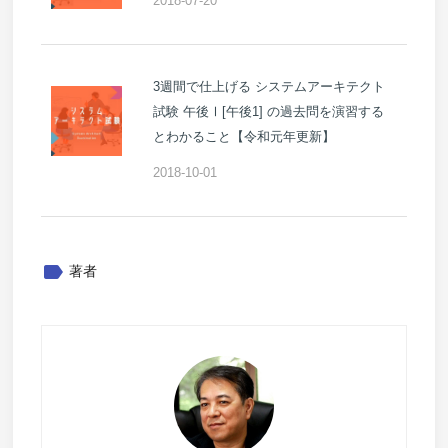
2018-07-20
3週間で仕上げる システムアーキテクト
試験 午後Ⅰ[午後1] の過去問を演習する
とわかること【令和元年更新】
2018-10-01
label
著者