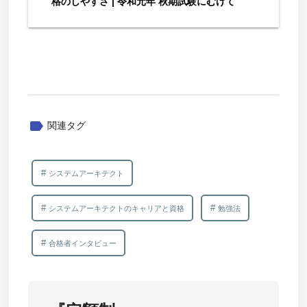
格のしやすさ | 令和元年 秋期試験にむけて
label
関連タグ
システムアーキテクト
システムアーキテクトのキャリアと資格
勉強法
合格者インタビュー