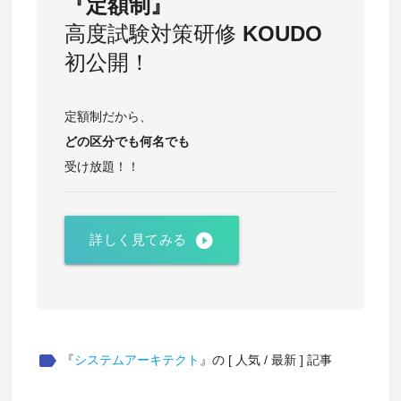
『定額制』
高度試験対策研修
KOUDO
初公開！
定額制だから、
どの区分でも
何名でも
受け放題！！
play_circle_filled
詳しく見てみる
label
『
システムアーキテクト
』の [ 人気 / 最新 ] 記事