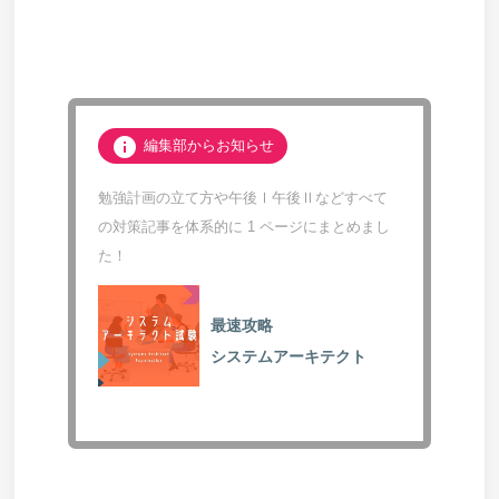
info
編集部からお知らせ
勉強計画の立て方や午後Ⅰ午後Ⅱなどすべて
の対策記事を体系的に 1 ページにまとめまし
た！
最速攻略
システムアーキテクト