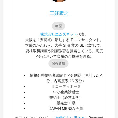
三好康之
略歴
株式会社エムズネット
代表。
大阪を主要拠点に活動するIT コンサルタント。
本業のかたわら、大手 SI 企業の SE に対して、
資格取得講座や階層教育を担当している。高度
区分において脅威の合格率を誇る。
保有資格
情報処理技術者試験全区分制覇（累計 32 区
分，内高度系 25 区分）
ITコーディネータ
中小企業診断士
技術士（経営工学）
販売士 1 級
JAPAN MENSA 会員
オフィシャルブログ
「自分らしい働き方」
Powered