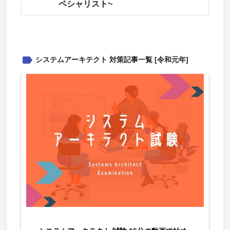
ペシャリスト~
label
システムアーキテクト 対策記事一覧 [令和元年]