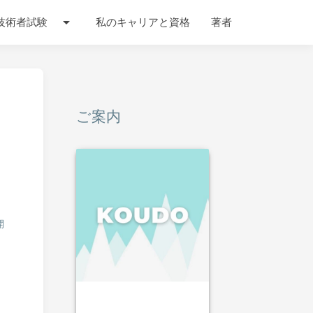
arrow_drop_down
技術者試験
私のキャリアと資格
著者
ご案内
開