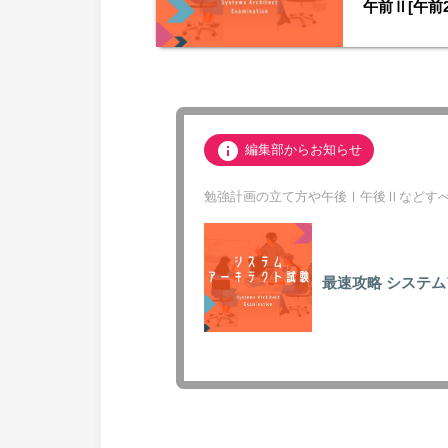
午前Ⅱ[午前
info
編集部からお知らせ
勉強計画の立て方や午後Ⅰ午後Ⅱなどすべ
最速攻略
システム