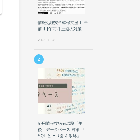
情報処理安全確保支援士 午
前Ⅱ [午前2] 王道の対策
2023-06-28
2
応用情報技術者試験〔午
後〕データベース 対策 「
SQL と E-R図 を攻略」