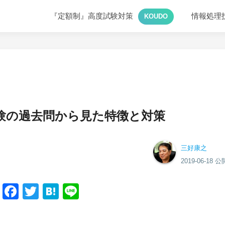
『定額制』高度試験対策
情報処理
KOUDO
験の過去問から見た特徴と対策
三好康之
2019-06-18 公
Facebook
Twitter
Hatena
Line