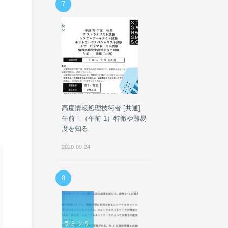
7
高度情報処理技術者 [共通]
午前Ⅰ（午前 1）特徴や難易
度を知る
2020-09-24
8