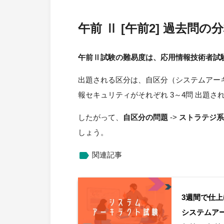
午前 Ⅱ [午前2] 過去問
午前Ⅱ試験の難易度は、応用情報技術者試
出題される区分は、自区分（システムアー
報セキュリティがそれぞれ 3～4問 出題さ
したがって、
自区分の問題
->
ストラテジ
しょう。
label
関連記事
3週間で仕上
システムアー