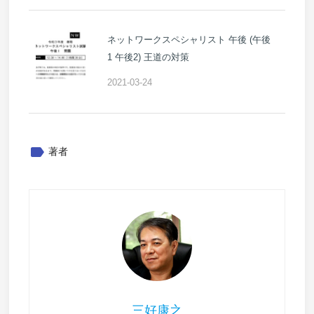
ネットワークスペシャリスト 午後 (午後
1 午後2) 王道の対策
2021-03-24
label
著者
三好康之