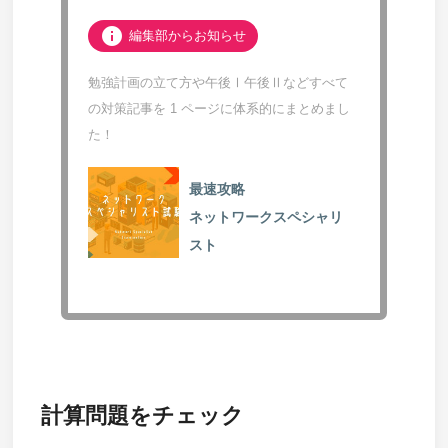
info
編集部からお知らせ
勉強計画の立て方や午後Ⅰ午後Ⅱなどすべて
の対策記事を 1 ページに体系的にまとめまし
た！
最速攻略
ネットワークスペシャリ
スト
計算問題をチェック