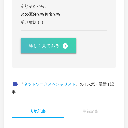
定額制だから、
どの区分でも
何名でも
受け放題！！
play_circle_filled
詳しく見てみる
label
『
ネットワークスペシャリスト
』の [ 人気 / 最新 ] 記
事
人気記事
最新記事