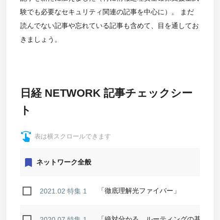
験でも必要なセキュリティ関連の記事を中心に）。 まだ
読んでない記事や忘れている記事も含めて、目を通してお
きましょう。
日経 NETWORK 記事チェックシー
ト
swipe
表は横スクロールできます
bookmark
ネットワーク全般
「徹底理解光ファイバー」
2021.02 特集 1
「絶対分かる ルーティングの基本
2020.07 特集 1