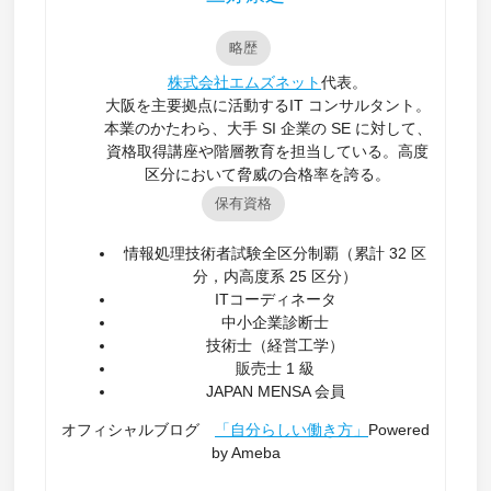
略歴
株式会社エムズネット
代表。
大阪を主要拠点に活動するIT コンサルタント。
本業のかたわら、大手 SI 企業の SE に対して、
資格取得講座や階層教育を担当している。高度
区分において脅威の合格率を誇る。
保有資格
情報処理技術者試験全区分制覇（累計 32 区
分，内高度系 25 区分）
ITコーディネータ
中小企業診断士
技術士（経営工学）
販売士 1 級
JAPAN MENSA 会員
オフィシャルブログ
「自分らしい働き方」
Powered
by Ameba