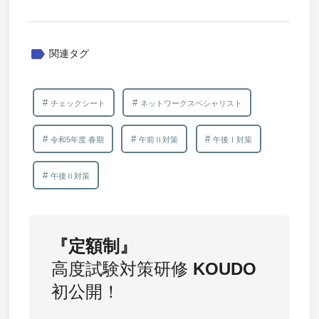
label
関連タグ
チェックシート
ネットワークスペシャリスト
令和5年度 春期
午前Ⅱ対策
午後Ⅰ対策
午後Ⅱ対策
『定額制』
高度試験対策研修
KOUDO
初公開！