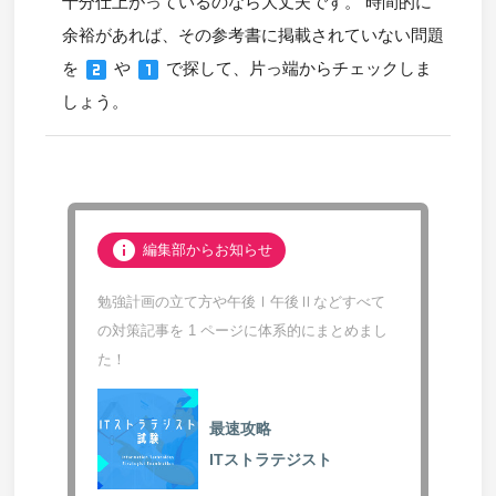
十分仕上がっているのなら大丈夫です。 時間的に
余裕があれば、その参考書に掲載されていない問題
looks_two
looks_one
を
や
で探して、片っ端からチェックしま
しょう。
info
編集部からお知らせ
勉強計画の立て方や午後Ⅰ午後Ⅱなどすべて
の対策記事を 1 ページに体系的にまとめまし
た！
最速攻略
ITストラテジスト