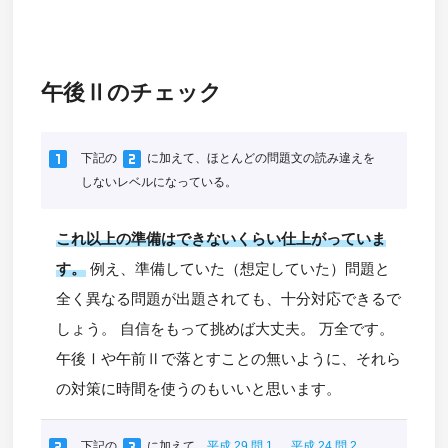
午後Ⅱのチェック
looks_one
looks_two
下記の
に加えて、ほとんどの問題文の読み違えを
しないレベルになっている。
これ以上の準備はできないくらい仕上がっていま
す。
例え、準備していた（想定していた）問題と
全く異なる問題が出題されても、十分対応できるで
しょう。 自信をもって挑めば大丈夫。 万全です。
午後Ⅰや午前Ⅱで落とすことの無いように、それら
の対策に時間を使うのもいいと思います。
looks_two
looks_3
下記の
に加えて、
平成 29 問 1
、
平成 24 問 2
、