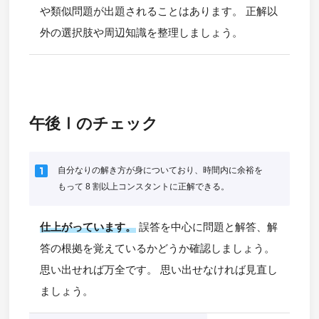
や類似問題が出題されることはあります。 正解以
外の選択肢や周辺知識を整理しましょう。
午後Ⅰのチェック
looks_one
自分なりの解き方が身についており、時間内に余裕を
もって 8 割以上コンスタントに正解できる。
仕上がっています。
誤答を中心に問題と解答、解
答の根拠を覚えているかどうか確認しましょう。
思い出せれば万全です。 思い出せなければ見直し
ましょう。