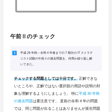
午前Ⅱのチェック
looks_one
平成 28 年秋～令和 4 年春までの 7 期分の IT ストラテ
ジスト試験の午前Ⅱの過去問題を、何周か繰り返し解
いてきた。
チェックする問題としては十分です。
正解できな
いところや、正解ではない選択肢の用語や説明の対
象も理解するようにしましょう。 特に
平成 30 年秋
の過去問題
は要注意です。 直前の令和 4 年の問題
では、同じ問題が出ることはありませんが派生問題