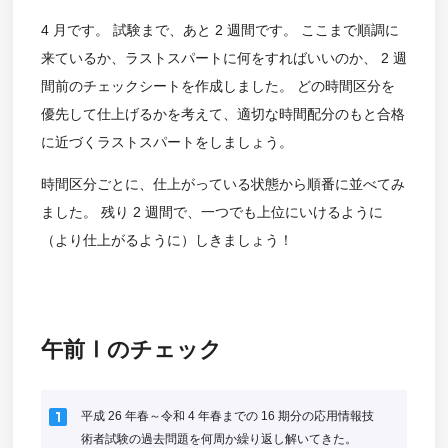
4 月です。 試験まで、あと 2 週間です。 ここまで順調に
来ているか、ラストスパートに何をすればいいのか、 2 週
間前のチェックシートを作成しました。 どの時間区分を
優先して仕上げるかを考えて、適切な時間配分のもと合格
に近づくラストスパートをしましょう。
時間区分ごとに、仕上がっている状態から順番に並べてみ
ました。 残り 2 週間で、一つでも上位にいけるように
（より仕上がるように）しきましょう！
午前Ⅰのチェック
looks_one
平成 26 年春～令和 4 年春までの 16 期分の応用情報技
術者試験の過去問題を何周か繰り返し解いてきた。