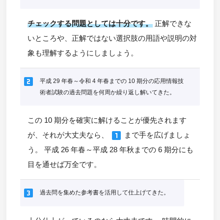
チェックする問題としては十分です。
正解できな
いところや、正解ではない選択肢の用語や説明の対
象も理解するようにしましょう。
looks_two
平成 29 年春～令和 4 年春までの 10 期分の応用情報技
術者試験の過去問題を何周か繰り返し解いてきた。
この 10 期分を確実に解けることが優先されます
looks_one
が、それが大丈夫なら、
まで手を広げましょ
う。 平成 26 年春～平成 28 年秋までの 6 期分にも
目を通せば万全です。
looks_3
過去問を集めた参考書を活用して仕上げてきた。