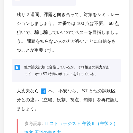
残り 2 週間、課題と向き合って、対策をシミュレー
ションしましょう。 本番では 100 点は不要。 60 点
狙いで、騙し騙しでいいのでベターを目指しましょ
う。 課題を知らない人の方が多いことに自信をも
つことが重要です。
looks_5
他の論文試験に合格しているか、それ相当の実力があ
って、かつ ST 特有のポイントを知っている。
looks_4
大丈夫なら
へ。 不安なら、 ST と他の試験区
分との違い（立場、役割、視点、知識）を再確認し
ましょう。
参考記事:
IT ストラテジスト 午後Ⅱ（午後 2 ）
論文 王道の書き方