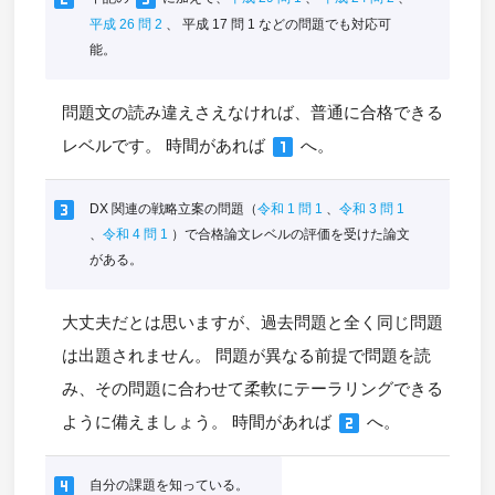
平成 26 問 2
、 平成 17 問 1 などの問題でも対応可
能。
問題文の読み違えさえなければ、普通に合格できる
looks_one
レベルです。 時間があれば
へ。
looks_3
DX 関連の戦略立案の問題（
令和 1 問 1
、
令和 3 問 1
、
令和 4 問 1
）で合格論文レベルの評価を受けた論文
がある。
大丈夫だとは思いますが、過去問題と全く同じ問題
は出題されません。 問題が異なる前提で問題を読
み、その問題に合わせて柔軟にテーラリングできる
looks_two
ように備えましょう。 時間があれば
へ。
looks_4
自分の課題を知っている。