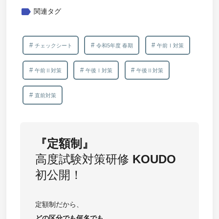
label
関連タグ
チェックシート
令和5年度 春期
午前Ⅰ対策
午前Ⅱ対策
午後Ⅰ対策
午後Ⅱ対策
直前対策
『定額制』
高度試験対策研修
KOUDO
初公開！
定額制だから、
どの区分でも
何名でも