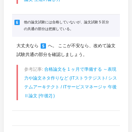
looks_6
他の論文試験には合格していないが、論文試験 5 区分
の共通の部分は把握している。
looks_5
大丈夫なら
へ。 ここが不安なら、改めて論文
試験共通の部分を確認しましょう。
参考記事:
合格論文を 1 ヶ月で準備する ～表現
力や論文ネタ作りなど (ITストラテジスト/ シス
テムアーキテクト / ITサービスマネージャ 午後
Ⅱ論文 [午後2] )