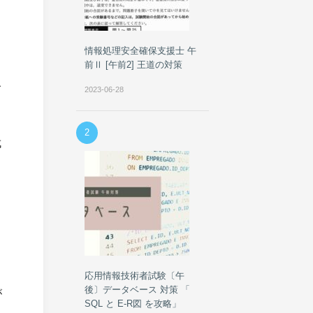
情報処理安全確保支援士 午
前Ⅱ [午前2] 王道の対策
で
2023-06-28
2
成
応用情報技術者試験〔午
後〕データベース 対策 「
が
SQL と E-R図 を攻略」