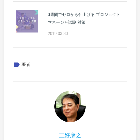
3週間でゼロから仕上げる プロジェクト
マネージャ試験 対策
2019-03-30
label
著者
三好康之