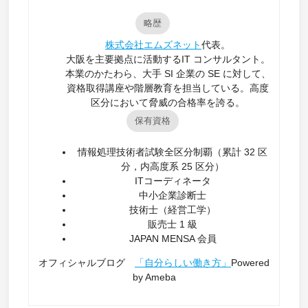
略歴
株式会社エムズネット
代表。
大阪を主要拠点に活動するIT コンサルタント。
本業のかたわら、大手 SI 企業の SE に対して、
資格取得講座や階層教育を担当している。高度
区分において脅威の合格率を誇る。
保有資格
情報処理技術者試験全区分制覇（累計 32 区
分，内高度系 25 区分）
ITコーディネータ
中小企業診断士
技術士（経営工学）
販売士 1 級
JAPAN MENSA 会員
オフィシャルブログ
「自分らしい働き方」
Powered
by Ameba