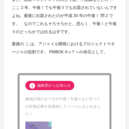
ここ 2 年、午後Ⅰでも午後Ⅱでも出題されていないんです
よね。最後に出題されたのが平成 30 年の午後Ⅰ 問 2 で
す。 なのでこれもそろそろかと。恐らく、午後Ⅰと午後
Ⅱのどっちかでは出るはずです。
最後の △ は、アジャイル開発におけるプロジェクトマネ
ージャの役割です。 PMBOK ® v 7 への布石として。
info
編集部からお知らせ
勉強計画の立て方や午後Ⅰ午後Ⅱなどすべて
の対策記事を体系的に 1 ページにまとめまし
た！