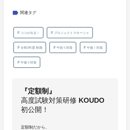
label
関連タグ
ココが出る！
プロジェクトマネージャ
令和3年度 秋期
午前Ⅱ対策
午後Ⅰ対策
午後Ⅱ対策
『定額制』
高度試験対策研修
KOUDO
初公開！
定額制だから、