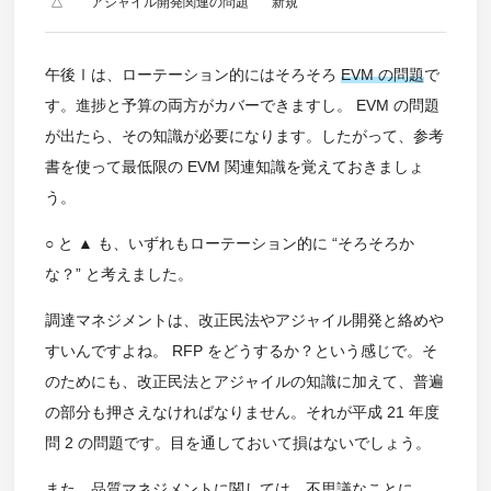
△
アジャイル開発関連の問題
新規
午後Ⅰは、ローテーション的にはそろそろ
EVM の問題
で
す。進捗と予算の両方がカバーできますし。 EVM の問題
が出たら、その知識が必要になります。したがって、参考
書を使って最低限の EVM 関連知識を覚えておきましょ
う。
○ と ▲ も、いずれもローテーション的に “そろそろか
な？” と考えました。
調達マネジメントは、改正民法やアジャイル開発と絡めや
すいんですよね。 RFP をどうするか？という感じで。そ
のためにも、改正民法とアジャイルの知識に加えて、普遍
の部分も押さえなければなりません。それが平成 21 年度
問 2 の問題です。目を通しておいて損はないでしょう。
また、品質マネジメントに関しては、不思議なことに …