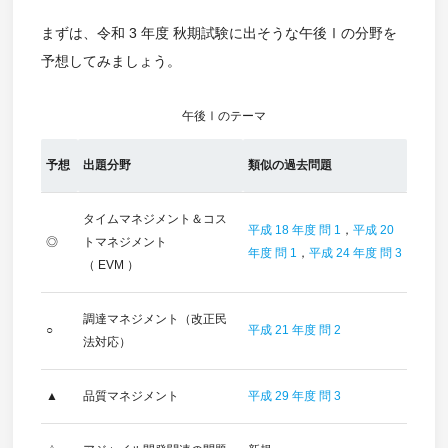
まずは、令和 3 年度 秋期試験に出そうな午後Ⅰの分野を
予想してみましょう。
午後Ⅰのテーマ
予想
出題分野
類似の過去問題
タイムマネジメント＆コス
平成 18 年度 問 1
，
平成 20
◎
トマネジメント
年度 問 1
，
平成 24 年度 問 3
（ EVM ）
調達マネジメント（改正民
○
平成 21 年度 問 2
法対応）
▲
品質マネジメント
平成 29 年度 問 3