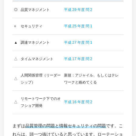
◎
品質マネジメント
平成 29 年度 問 2
○
セキュリティ
平成 25 年度 問 1
▲
調達マネジメント
平成 27 年度 問 1
△
タイムマネジメント
平成 17 年度 問 2
人間関係管理（リーダー
新規：アジャイル、もしくはテレ
△
シップ）
ワークと絡めてくる
リモートワーク下でのオ
△
平成 16 年度 問 2
フショア開発
まずは
品質管理の問題と情報セキュリティの問題
です。こ
れらは、頭一つ抜けていると思っています。ローテーショ