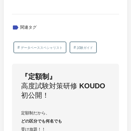
label
関連タグ
データベーススペシャリスト
試験ガイド
『定額制』
高度試験対策研修
KOUDO
初公開！
定額制だから、
どの区分でも
何名でも
受け放題！！