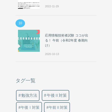
2022-11-29
10
応用情報技術者試験 ココが出
る！ 午前（令和2年度 春期向
け）
2020-10-13
タグ一覧
勉強方法
午後Ⅱ対策
午後Ⅰ対策
午前Ⅱ対策