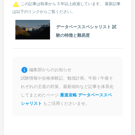
report_problem
この記事は執筆から 3 年以上経過しています。 最新記事
は以下のリンクからご覧ください。
データベーススペシャリスト 試
験の特徴と難易度
info
編集部からのお知らせ
試験情報や合格体験記、勉強計画、午前 / 午後そ
れぞれの王道の対策、最新傾向など記事を体系化
してまとめたページ
最速攻略 データベーススペ
シャリスト
もご活用くださいませ。