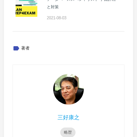
と対策
2021-08-03
label
著者
三好康之
略歴