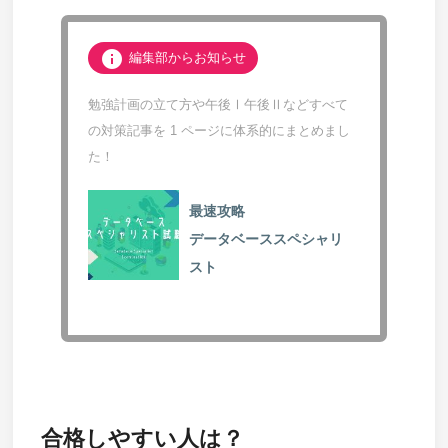
info
編集部からお知らせ
勉強計画の立て方や午後Ⅰ午後Ⅱなどすべて
の対策記事を 1 ページに体系的にまとめまし
た！
最速攻略
データベーススペシャリ
スト
合格しやすい人は？