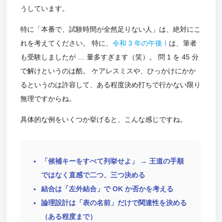
うしています。
特に「本番で、試験時間が全然足りない人」は、絶対にこ
れを考えてください。 特に、
令和 3 年の午後Ⅰ
は、筆者
も受験しましたが … 量多すぎます（笑）。 問 1 を 45 分
で解けというのは酷。 ケアレスミスや、ひっかけにかか
るというのは許容して、ある程度決め打ちで行かない限り
無理ですからね。
具体的な例をいくつか挙げると、こんな感じですね。
「候補キーをすべて列挙せよ」 → 王道の手順
ではなく直感で二つ、三つ決める
結合は「左外結合」で OK か否かを考える
論理設計は「表の名前」だけで関連性を決める
（ある程度まで）