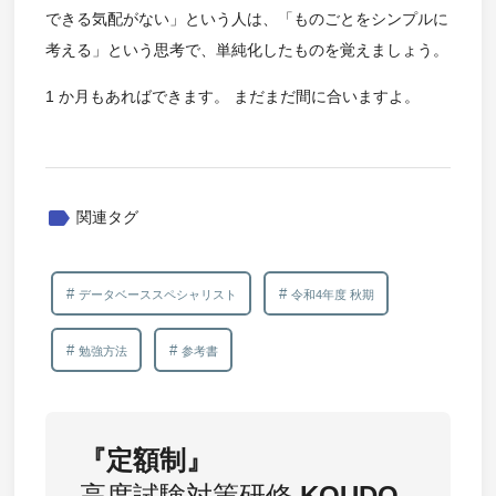
できる気配がない」という人は、「ものごとをシンプルに
考える」という思考で、単純化したものを覚えましょう。
1 か月もあればできます。 まだまだ間に合いますよ。
label
関連タグ
データベーススペシャリスト
令和4年度 秋期
勉強方法
参考書
『定額制』
高度試験対策研修
KOUDO