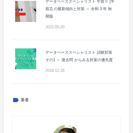
データベーススペシャリスト 午前Ⅱ [午
前2] の最新傾向と対策 ～ 令和 3 年 秋
期版
2021-05-20
データベーススペシャリスト 試験対策
その1 ～ 過去問 からみる対策の優先度
2018-12-28
label
著者