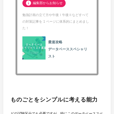
info
編集部からお知らせ
勉強計画の立て方や午後Ⅰ午後Ⅱなどすべて
の対策記事を 1 ページに体系的にまとめまし
た！
最速攻略
データベーススペシャリ
スト
ものごとをシンプルに考える能力
どの試験区分でも必要ですが、特にこのデータベーススペ