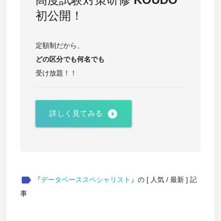
初公開！
定額制だから、
どの区分でも
何名でも
受け放題！！
play_circle_filled
詳しく見てみる
label
『
データベーススペシャリスト
』の [ 人気 / 最新 ] 記
事