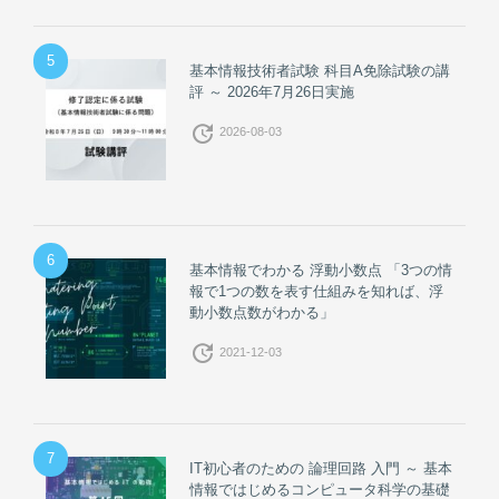
5
基本情報技術者試験 科目A免除試験の講
評 ～ 2026年7月26日実施
update
2026-08-03
6
基本情報でわかる 浮動小数点 「3つの情
報で1つの数を表す仕組みを知れば、浮
動小数点数がわかる」
update
2021-12-03
7
IT初心者のための 論理回路 入門 ～ 基本
情報ではじめるコンピュータ科学の基礎