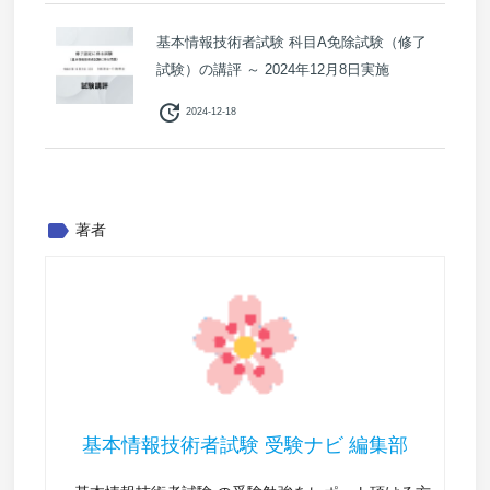
基本情報技術者試験 科目A免除試験（修了
試験）の講評 ～ 2024年12月8日実施
update
2024-12-18
label
著者
基本情報技術者試験 受験ナビ 編集部