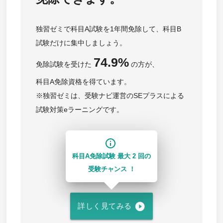
独習ゼミで科目A試験を1年間免除して、科目B
試験だけに集中しましょう。
74.9%
免除試験を受けた
の方が、
科目A免除資格を得ています。
※独習ゼミは、受験ナビ運営のSEプラスによる
試験対策eラーニングです。
info_outline
科目A免除試験 最大 2 回の
受験チャンス ！
play_circle_filled
詳しく見てみる