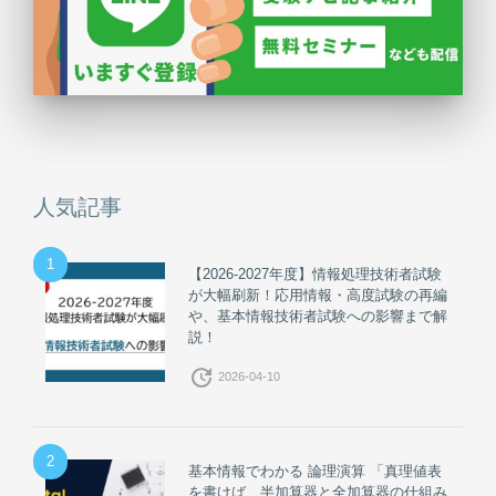
人気記事
1
【2026-2027年度】情報処理技術者試験
が大幅刷新！応用情報・高度試験の再編
や、基本情報技術者試験への影響まで解
説！
update
2026-04-10
2
基本情報でわかる 論理演算 「真理値表
を書けば、半加算器と全加算器の仕組み