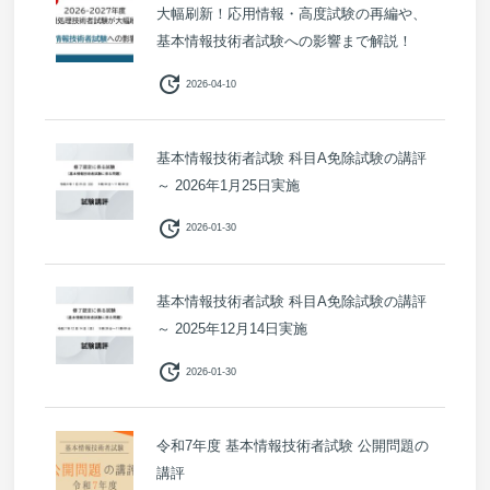
大幅刷新！応用情報・高度試験の再編や、
基本情報技術者試験への影響まで解説！
update
2026-04-10
基本情報技術者試験 科目A免除試験の講評
～ 2026年1月25日実施
update
2026-01-30
基本情報技術者試験 科目A免除試験の講評
～ 2025年12月14日実施
update
2026-01-30
令和7年度 基本情報技術者試験 公開問題の
講評