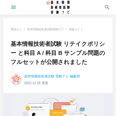
menu
search
独習ゼミ
基本情報技術者試験受験ナビ
資格ガイド
基本情報技術者試験 リテイクポリシ
ー と科目 A / 科目 B サンプル問題の
フルセットが公開されました
基本情報技術者試験 受験ナビ 編集部
2022-12-26 更新