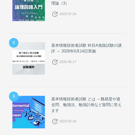
理論（3）
update
2023-07-24
8
基本情報技術者試験 科目A免除試験の講
評 ～ 2026年6月14日実施
update
2026-06-17
9
基本情報技術者試験 とは ～難易度や過
去問、勉強法、勉強計画など疑問に答え
ます
update
2023-03-29