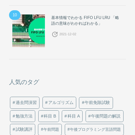
10
基本情報でわかる FIFO LFU LRU 「略
語の意味がわかればわかる」
update
2021-12-02
人気のタグ
過去問演習
アルゴリズム
午前免除試験
勉強方法
科目 B
科目 A
午後問題の解説
試験講評
午前問題
午後プログラミング言語問題