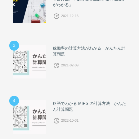
がわかる」
update
2021-12-16
3
稼働率の計算方法がわかる｜かんたん計
算問題
update
2021-02-09
4
略語でわかる MIPS の計算方法｜かんた
ん計算問題
update
2022-10-31