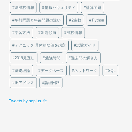
新試験情報
情報セキュリティ
計算問題
午前問題と午後問題の違い
2進数
Python
学習方法
出題傾向
試験情報
テクニック 具体的な値を想定
試験ガイド
2019見直し
勉強時間
過去問の解き方
基礎理論
データベース
ネットワーク
SQL
IPアドレス
論理回路
Tweets by seplus_fe