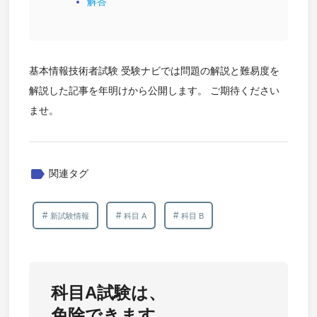
解答
基本情報技術者試験 受験ナビでは問題の解説と難易度を
解説した記事を年明けから公開します。 ご期待ください
ませ。
label
関連タグ
新試験情報
科目 A
科目 B
科目A試験は、
免除できます。