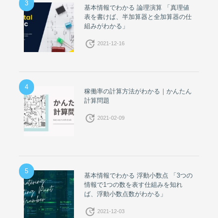
3
基本情報でわかる 論理演算 「真理値
表を書けば、半加算器と全加算器の仕
組みがわかる」
update
2021-12-16
4
稼働率の計算方法がわかる｜かんたん
計算問題
update
2021-02-09
5
基本情報でわかる 浮動小数点 「3つの
情報で1つの数を表す仕組みを知れ
ば、浮動小数点数がわかる」
update
2021-12-03