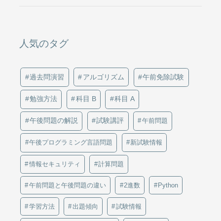
人気のタグ
過去問演習
アルゴリズム
午前免除試験
勉強方法
科目 B
科目 A
午後問題の解説
試験講評
午前問題
午後プログラミング言語問題
新試験情報
情報セキュリティ
計算問題
午前問題と午後問題の違い
2進数
Python
学習方法
出題傾向
試験情報