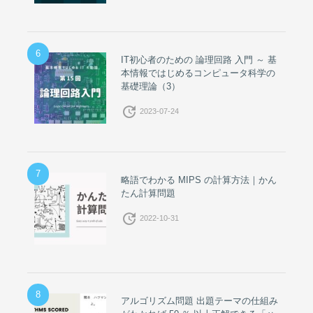
6
IT初心者のための 論理回路 入門 ～ 基
本情報ではじめるコンピュータ科学の
基礎理論（3）
update
2023-07-24
7
略語でわかる MIPS の計算方法｜かん
たん計算問題
update
2022-10-31
8
アルゴリズム問題 出題テーマの仕組み