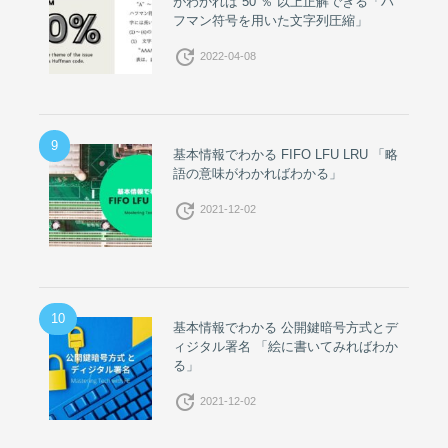
がわかれば 50 ％ 以上正解できる「ハ
フマン符号を用いた文字列圧縮」
update
2022-04-08
9
基本情報でわかる FIFO LFU LRU 「略
語の意味がわかればわかる」
update
2021-12-02
10
基本情報でわかる 公開鍵暗号方式とデ
ィジタル署名 「絵に書いてみればわか
る」
update
2021-12-02