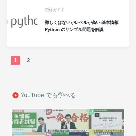
資格ガイド
難しくはないがレベルが高い 基本情報
Python のサンプル問題を解説
1
2
YouTube でも学べる
play_circle_filled