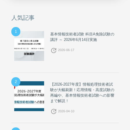
人気記事
1
基本情報技術者試験 科目A免除試験の
講評 ～ 2026年6月14日実施
update
2026-06-17
2
【2026-2027年度】情報処理技術者試
験が大幅刷新！応用情報・高度試験の
再編や、基本情報技術者試験への影響
まで解説！
update
2026-04-10