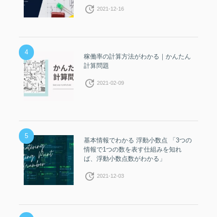
update
2021-12-16
4
稼働率の計算方法がわかる｜かんたん
計算問題
update
2021-02-09
5
基本情報でわかる 浮動小数点 「3つの
情報で1つの数を表す仕組みを知れ
ば、浮動小数点数がわかる」
update
2021-12-03