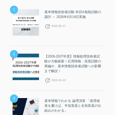
1
基本情報技術者試験 科目A免除試験の
講評 ～ 2026年6月14日実施
update
2026-06-17
2
【2026-2027年度】情報処理技術者試
験が大幅刷新！応用情報・高度試験の
再編や、基本情報技術者試験への影響
まで解説！
update
2026-04-10
3
基本情報でわかる 論理演算 「真理値
表を書けば、半加算器と全加算器の仕
組みがわかる」