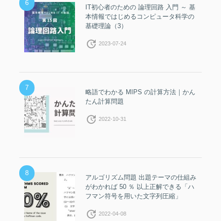
6
IT初心者のための 論理回路 入門 ～ 基
本情報ではじめるコンピュータ科学の
基礎理論（3）
update
2023-07-24
7
略語でわかる MIPS の計算方法｜かん
たん計算問題
update
2022-10-31
8
アルゴリズム問題 出題テーマの仕組み
がわかれば 50 ％ 以上正解できる「ハ
フマン符号を用いた文字列圧縮」
update
2022-04-08