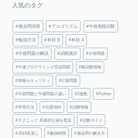
人気のタグ
過去問演習
アルゴリズム
午前免除試験
勉強方法
科目 B
科目 A
午後問題の解説
試験講評
午前問題
午後プログラミング言語問題
新試験情報
情報セキュリティ
計算問題
午前問題と午後問題の違い
2進数
Python
学習方法
出題傾向
試験情報
テクニック 具体的な値を想定
試験ガイド
2019見直し
勉強時間
過去問の解き方