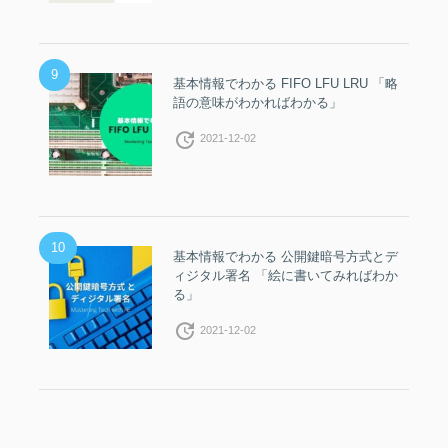
9
基本情報でわかる FIFO LFU LRU 「略
語の意味がわかればわかる」
update
2021-12-02
10
基本情報でわかる 公開鍵暗号方式とデ
ィジタル署名 「絵に書いてみればわか
る」
update
2021-12-02