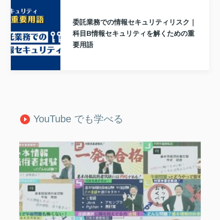
委託業務での情報セキュリティリスク｜
科目B情報セキュリティを解くための重
要用語
YouTube でも学べる
play_circle_filled