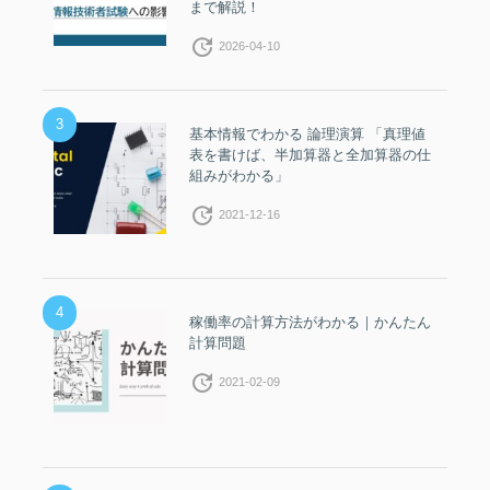
まで解説！
update
2026-04-10
3
基本情報でわかる 論理演算 「真理値
表を書けば、半加算器と全加算器の仕
組みがわかる」
update
2021-12-16
4
稼働率の計算方法がわかる｜かんたん
計算問題
update
2021-02-09