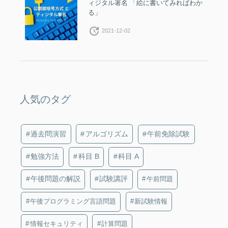
ィジタル署名 「絵に書いてみればわか
る」
update
2021-12-02
人気のタグ
過去問演習
アルゴリズム
午前免除試験
勉強方法
科目 B
科目 A
午後問題の解説
試験講評
午前問題
午後プログラミング言語問題
新試験情報
情報セキュリティ
計算問題