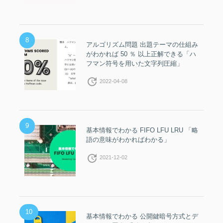
8
アルゴリズム問題 出題テーマの仕組み
がわかれば 50 ％ 以上正解できる「ハ
フマン符号を用いた文字列圧縮」
update
2022-04-08
9
基本情報でわかる FIFO LFU LRU 「略
語の意味がわかればわかる」
update
2021-12-02
10
基本情報でわかる 公開鍵暗号方式とデ