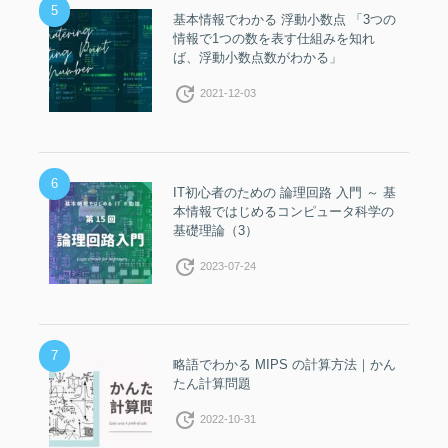
5
基本情報でわかる 浮動小数点 「3つの
情報で1つの数を表す仕組みを知れ
ば、浮動小数点数がわかる」
update
2021-12-03
6
IT初心者のための 論理回路 入門 ～ 基
本情報ではじめるコンピュータ科学の
基礎理論（3）
update
2023-07-24
7
略語でわかる MIPS の計算方法｜かん
たん計算問題
update
2022-10-31