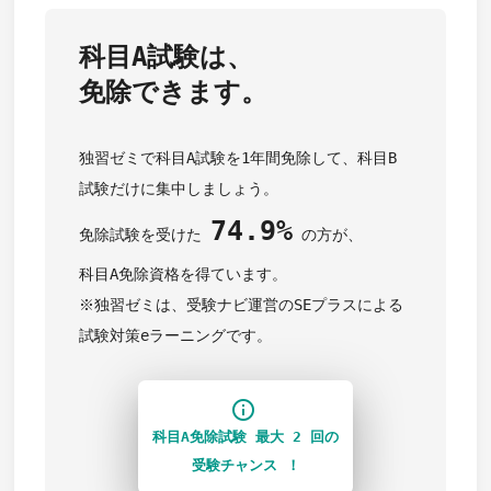
科目A試験は、
免除できます。
独習ゼミで科目A試験を1年間免除して、科目B
試験だけに集中しましょう。
74.9%
免除試験を受けた
の方が、
科目A免除資格を得ています。
※独習ゼミは、受験ナビ運営のSEプラスによる
試験対策eラーニングです。
info_outline
科目A免除試験 最大 2 回の
受験チャンス ！