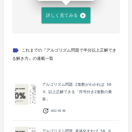
play_circle_filled
詳しく見てみる
label
これまでの『アルゴリズム問題で半分以上正解でき
る解き方』の連載一覧
アルゴリズム問題 2進数がわかれば 50
％ 以上正解できる「符号付き2進数の乗
算」
update
2022-05-06
アルゴリズム問題 具体化すれば 50 ％