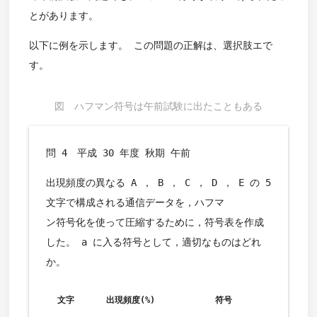
とがあります。
以下に例を示します。 この問題の正解は、選択肢エで
す。
図 ハフマン符号は午前試験に出たこともある
問 4 平成 30 年度 秋期 午前
出現頻度の異なる A ， B ， C ， D ， E の 5
文字で構成される通信データを，ハフマ
ン符号化を使って圧縮するために，符号表を作成
した。 a に入る符号として，適切なものはどれ
か。
文字
出現頻度(%)
符号