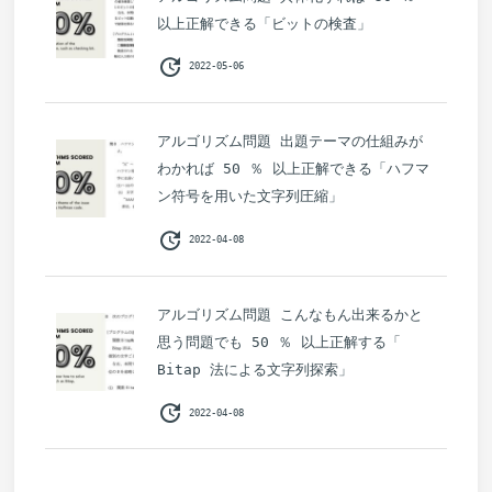
以上正解できる「ビットの検査」
update
2022-05-06
アルゴリズム問題 出題テーマの仕組みが
わかれば 50 ％ 以上正解できる「ハフマ
ン符号を用いた文字列圧縮」
update
2022-04-08
アルゴリズム問題 こんなもん出来るかと
思う問題でも 50 ％ 以上正解する「
Bitap 法による文字列探索」
update
2022-04-08