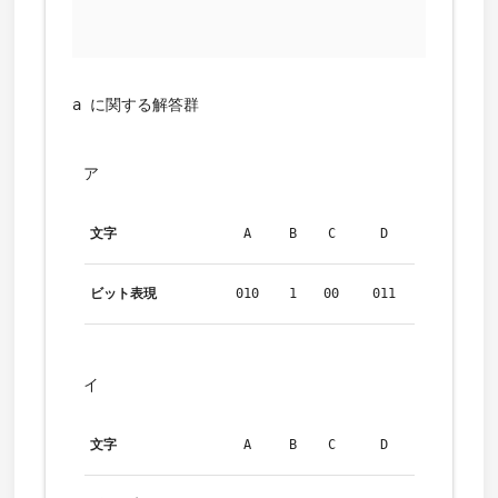
a に関する解答群
ア
文字
A
B
C
D
ビット表現
010
1
00
011
イ
文字
A
B
C
D