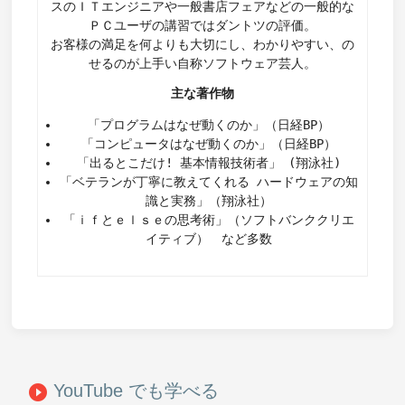
スのＩＴエンジニアや一般書店フェアなどの一般的な
ＰＣユーザの講習ではダントツの評価。
お客様の満足を何よりも大切にし、わかりやすい、の
せるのが上手い自称ソフトウェア芸人。
主な著作物
「プログラムはなぜ動くのか」（日経BP）
「コンピュータはなぜ動くのか」（日経BP）
「出るとこだけ! 基本情報技術者」 (翔泳社)
「ベテランが丁寧に教えてくれる ハードウェアの知
識と実務」（翔泳社）
「ｉｆとｅｌｓｅの思考術」（ソフトバンククリエ
イティブ） など多数
YouTube でも学べる
play_circle_filled