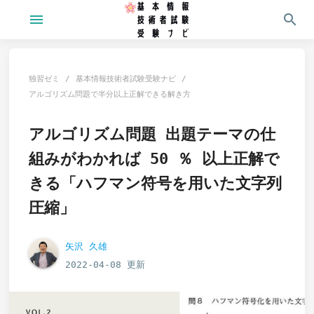
menu
search
独習ゼミ
基本情報技術者試験受験ナビ
アルゴリズム問題で半分以上正解できる解き方
アルゴリズム問題 出題テーマの仕
組みがわかれば 50 ％ 以上正解で
きる「ハフマン符号を用いた文字列
圧縮」
矢沢 久雄
2022-04-08 更新