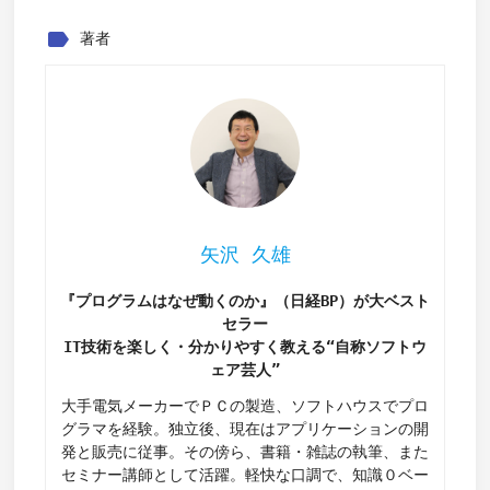
label
著者
矢沢 久雄
『プログラムはなぜ動くのか』（日経BP）が大ベスト
セラー
IT技術を楽しく・分かりやすく教える“自称ソフトウ
ェア芸人”
大手電気メーカーでＰＣの製造、ソフトハウスでプロ
グラマを経験。独立後、現在はアプリケーションの開
発と販売に従事。その傍ら、書籍・雑誌の執筆、また
セミナー講師として活躍。軽快な口調で、知識０ベー