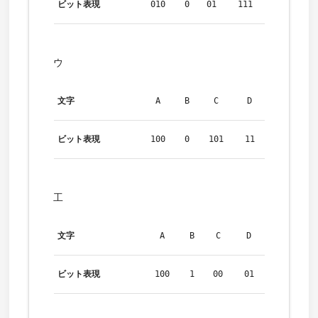
ビット表現
010
0
01
111
ウ
文字
A
B
C
D
ビット表現
100
0
101
11
工
文字
A
B
C
D
ビット表現
100
1
00
01