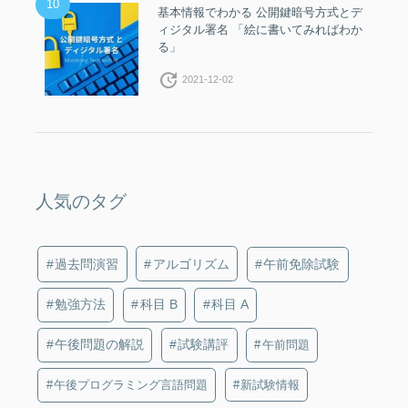
10
基本情報でわかる 公開鍵暗号方式とデ
ィジタル署名 「絵に書いてみればわか
る」
update
2021-12-02
人気のタグ
過去問演習
アルゴリズム
午前免除試験
勉強方法
科目 B
科目 A
午後問題の解説
試験講評
午前問題
午後プログラミング言語問題
新試験情報