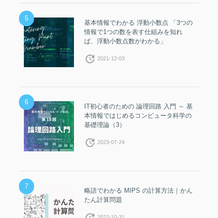
5
基本情報でわかる 浮動小数点 「3つの
情報で1つの数を表す仕組みを知れ
ば、浮動小数点数がわかる」
update
2021-12-03
6
IT初心者のための 論理回路 入門 ～ 基
本情報ではじめるコンピュータ科学の
基礎理論（3）
update
2023-07-24
7
略語でわかる MIPS の計算方法｜かん
たん計算問題
update
2022-10-31