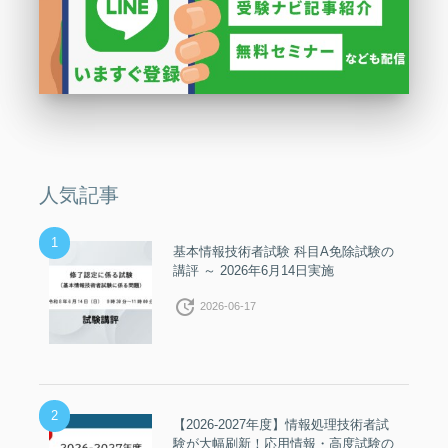
人気記事
1
基本情報技術者試験 科目A免除試験の
講評 ～ 2026年6月14日実施
update
2026-06-17
2
【2026-2027年度】情報処理技術者試
験が大幅刷新！応用情報・高度試験の