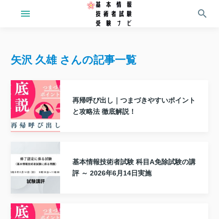
menu
search
矢沢 久雄 さんの記事一覧
再帰呼び出し｜つまづきやすいポイント
と攻略法 徹底解説！
基本情報技術者試験 科目A免除試験の講
評 ～ 2026年6月14日実施