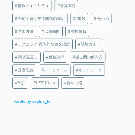
情報セキュリティ
計算問題
午前問題と午後問題の違い
2進数
Python
学習方法
出題傾向
試験情報
テクニック 具体的な値を想定
試験ガイド
2019見直し
勉強時間
過去問の解き方
基礎理論
データベース
ネットワーク
SQL
IPアドレス
論理回路
Tweets by seplus_fe