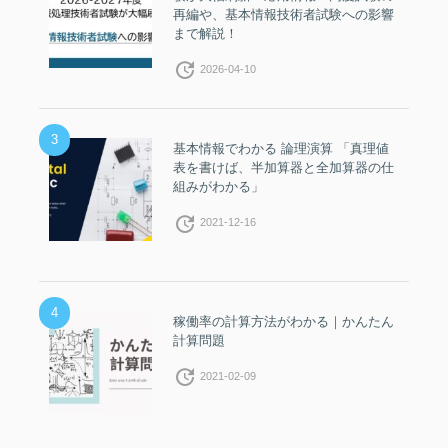
再編や、基本情報技術者試験への影響
まで解説！
update
2026-04-10
3
基本情報でわかる 論理演算 「真理値
表を書けば、半加算器と全加算器の仕
組みがわかる」
update
2021-12-16
4
稼働率の計算方法がわかる｜かんたん
計算問題
update
2021-02-09