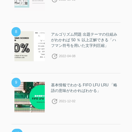
8
アルゴリズム問題 出題テーマの仕組み
がわかれば 50 ％ 以上正解できる「ハ
フマン符号を用いた文字列圧縮」
update
2022-04-08
9
基本情報でわかる FIFO LFU LRU 「略
語の意味がわかればわかる」
update
2021-12-02