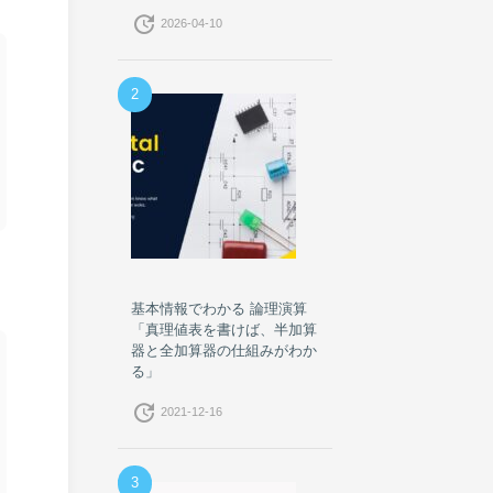
update
2026-04-10
2
基本情報でわかる 論理演算
「真理値表を書けば、半加算
器と全加算器の仕組みがわか
る」
update
2021-12-16
3