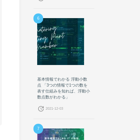
6
基本情報でわかる 浮動小数
点 「3つの情報で1つの数を
表す仕組みを知れば、浮動小
数点数がわかる」
update
2021-12-03
7