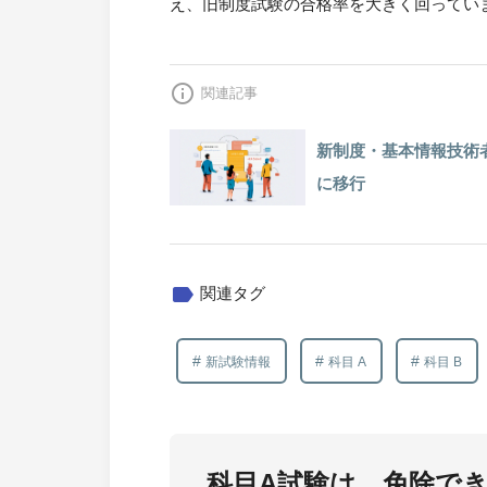
え、旧制度試験の合格率を大きく回ってい
info_outline
関連記事
新制度・基本情報技術者試
に移行
label
関連タグ
新試験情報
科目 A
科目 B
科目A試験は、
免除で