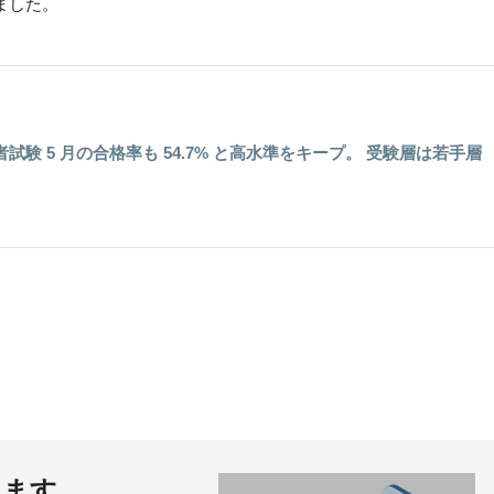
ました。
験 5 月の合格率も 54.7% と高水準をキープ。 受験層は若手層
きます。