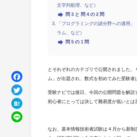
文字列処理、など）
forward
問 3 と 問 4 の 2 問
「プログラミングの諸分野への適用」（
ラム、など）
forward
問 5 の 1 問
とそれぞれのカテゴリで公開されました。 
ム」が出題され、数式を初めてみた受験者
Facebook
受験ナビでは後日、今回の公開問題を解説
Twitter
初心者にとっては決して難易度が低いとは
Hatena
Line
なお、基本情報技術者試験は 4 月から新制度に移