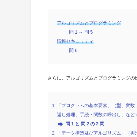
アルゴリズムとプログラミング
問 1 ～ 問 5
情報セキュリティ
問 6
さらに、アルゴリズムとプログラミングの
「プログラムの基本要素」（型、変数
返し処理、手続・関数の呼出し、など
forward
問 1 と 問 2 の 2 問
「データ構造及びアルゴリズム」（再