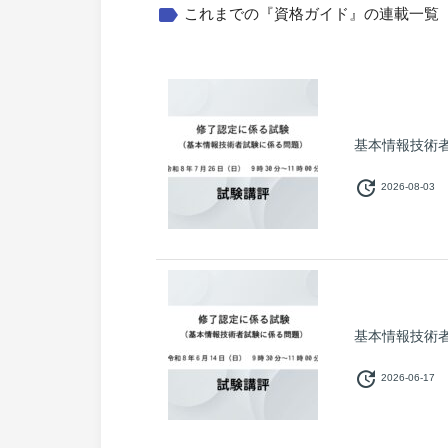
label
これまでの『資格ガイド』の連載一覧
基本情報技術者
update
2026-08-03
基本情報技術者
update
2026-06-17