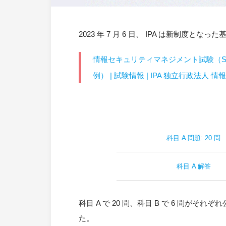
2023 年 7 月 6 日、 IPA は新制
情報セキュリティマネジメント試験（S
例） | 試験情報 | IPA 独立行政法人 
科目 A 問題: 20 問
科目 A 解答
科目 A で 20 問、科目 B で 6 問がそ
た。