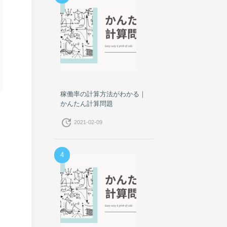
稼働率の計算方法がわかる｜
かんたん計算問題
update
2021-02-09
4