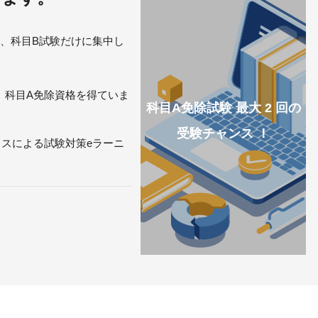
て、科目B試験だけに集中し
、
科目A免除資格を得ていま
科目A免除試験 最大 2 回の
受験チャンス ！
ラスによる試験対策eラーニ