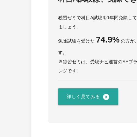
独習ゼミで科目A試験を1年間免除し
ましょう。
74.9%
免除試験を受けた
の方が
す。
※独習ゼミは、受験ナビ運営のSEプ
ングです。
play_circle_filled
詳しく見てみる