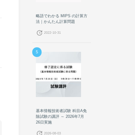
略語でわかる MIPS の計算方
法｜かんたん計算問題
update
2022-10-31
5
基本情報技術者試験 科目A免
除試験の講評 ～ 2026年7月
26日実施
update
2026-08-03