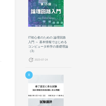
IT初心者のための 論理回路
入門 ～ 基本情報ではじめる
コンピュータ科学の基礎理論
（3）
update
2023-07-24
8