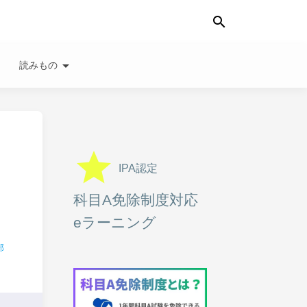
search
wn
arrow_drop_down
読みもの
grade
IPA認定
科目A免除制度対応
eラーニング
部