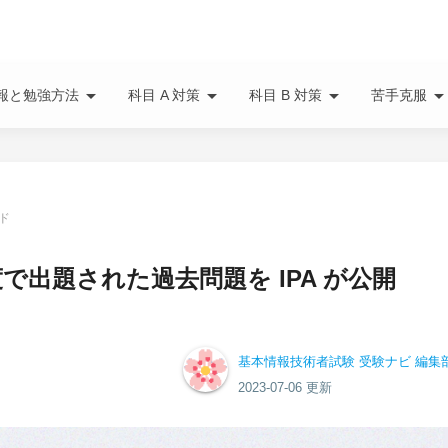
arrow_drop_down
arrow_drop_down
arrow_drop_down
arrow_drop_do
報と勉強方法
科目 A 対策
科目 B 対策
苦手克服
ド
で出題された過去問題を IPA が公開
基本情報技術者試験 受験ナビ 編集
2023-07-06 更新