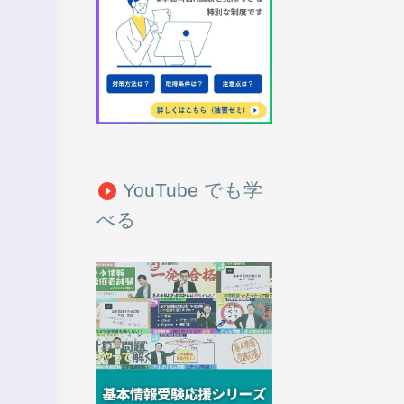
YouTube でも学
play_circle_filled
べる