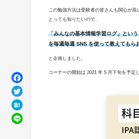
この勉強方法は受験者の皆さんも関心が高いテ
とっても知りたいので、
「みんなの基本情報学習ログ」というコ
を毎週毎週 SNS を使って教えてもら
と企画しました。
コーナーの開始は 2021 年 5 月下旬を
F
a
T
c
w
H
e
i
a
L
b
t
t