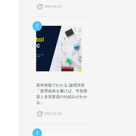
update
2026-04-10
2
基本情報でわかる 論理演算
「真理値表を書けば、半加算
器と全加算器の仕組みがわか
る」
update
2021-12-16
3