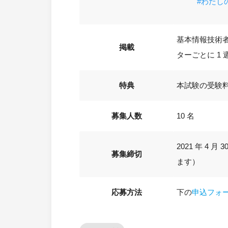
#わたし
基本情報技術
掲載
ターごとに 1
特典
本試験の受験料 
募集人数
10 名
2021 年 
募集締切
ます）
応募方法
下の
申込フォ