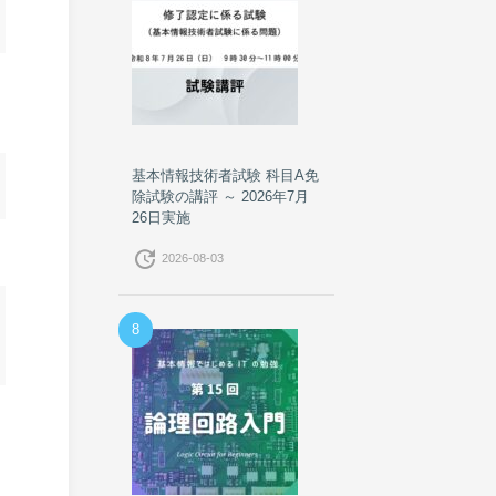
基本情報技術者試験 科目A免
除試験の講評 ～ 2026年7月
26日実施
update
2026-08-03
8