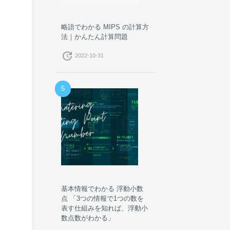
略語でわかる MIPS の計算方
法｜かんたん計算問題
update
2022-10-31
5
基本情報でわかる 浮動小数
点 「3つの情報で1つの数を
表す仕組みを知れば、浮動小
数点数がわかる」