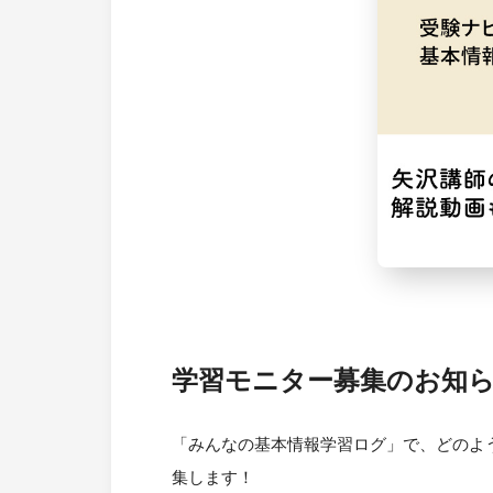
i
o
t
e
n
o
e
n
e
k
r
a
学習モニター募集のお知
「みんなの基本情報学習ログ」で、どのよ
集します！