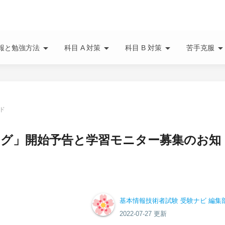
arrow_drop_down
arrow_drop_down
arrow_drop_down
arrow_drop_do
報と勉強方法
科目 A 対策
科目 B 対策
苦手克服
ド
ログ」開始予告と学習モニター募集のお知
基本情報技術者試験 受験ナビ 編集
2022-07-27 更新