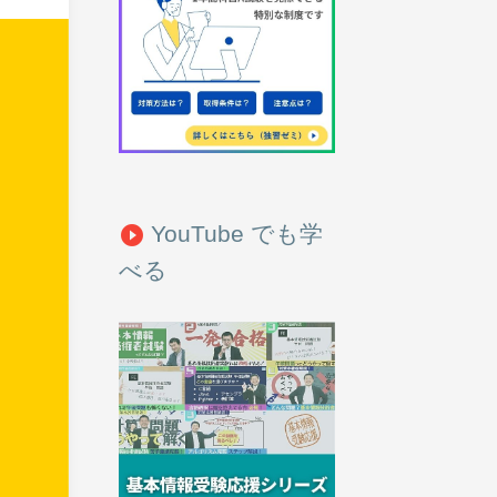
YouTube でも学
play_circle_filled
べる