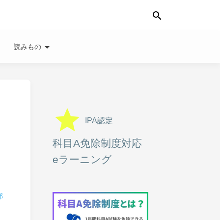
search
wn
arrow_drop_down
読みもの
grade
IPA認定
科目A免除制度対応
eラーニング
部