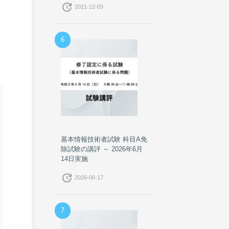
update
2021-12-03
6
基本情報技術者試験 科目A免
除試験の講評 ～ 2026年6月
14日実施
update
2026-06-17
7