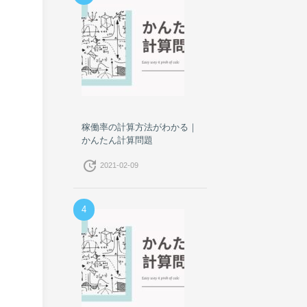
を
稼働率の計算方法がわかる｜
かんたん計算問題
update
2021-02-09
4