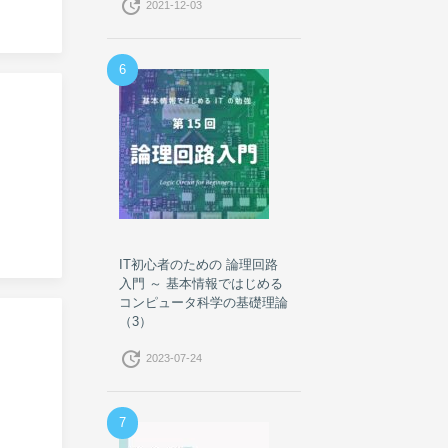
update
2021-12-03
6
IT初心者のための 論理回路
入門 ～ 基本情報ではじめる
コンピュータ科学の基礎理論
（3）
update
2023-07-24
7