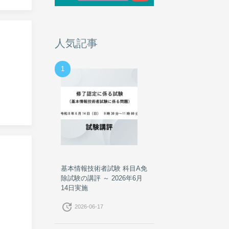
人気記事
1
基本情報技術者試験 科目A免
除試験の講評 ～ 2026年6月
14日実施
update
2026-06-17