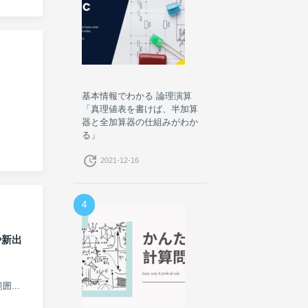
基本情報でわかる 論理演算
「真理値表を書けば、半加算
器と全加算器の仕組みがわか
る」
update
2021-12-16
4
や新出
...