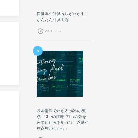
稼働率の計算方法がわかる｜
かんたん計算問題
update
2021-02-09
5
基本情報でわかる 浮動小数
点 「3つの情報で1つの数を
表す仕組みを知れば、浮動小
数点数がわかる」