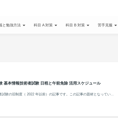
arrow_drop_down
arrow_drop_down
arrow_drop_down
arrow_drop_do
報と勉強方法
科目 A 対策
科目 B 対策
苦手克服
期試験 基本情報技術者試験 日程と午前免除 活用スケジュール
術者試験の旧制度（ 2022 年以前）の記事です。この記事の題材となってい...