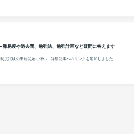
 ～難易度や過去問、勉強法、勉強計画など疑問に答えます
er_new 新制度試験の申込開始に伴い、詳細記事へのリンクを追加しました ...