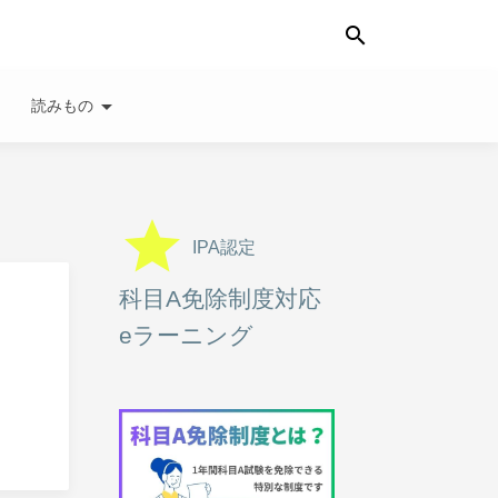
search
wn
arrow_drop_down
読みもの
grade
IPA認定
科目A免除制度対応
eラーニング