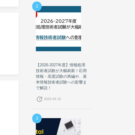
2
【2026-2027年度】情報処理
技術者試験が大幅刷新！応用
情報・高度試験の再編や、基
本情報技術者試験への影響ま
で解説！
update
2026-04-10
3