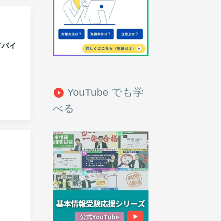
ドバイ
YouTube でも学
play_circle_filled
べる