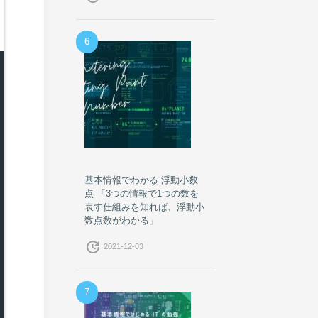
6
基本情報でわかる 浮動小数
点 「3つの情報で1つの数を
表す仕組みを知れば、浮動小
数点数がわかる」
update
2021-12-03
7