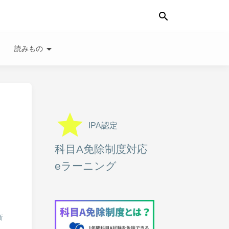
search
wn
arrow_drop_down
読みもの
grade
IPA認定
ラ
科目A免除制度対応
eラーニング
新