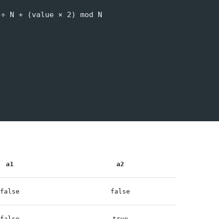
÷ N + (value × 2) mod N

a1
a2
false
false
false
true