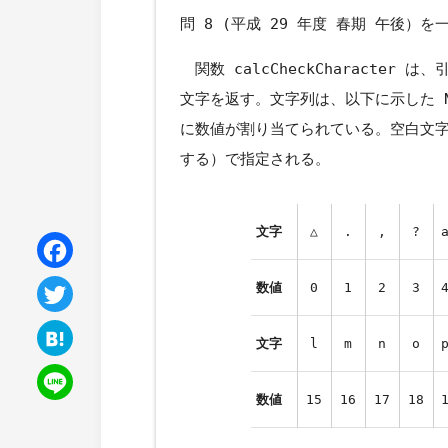
問 8 (平成 29 年度 春期 午後）を
関数 calcCheckCharacter
文字を返す。文字列は、以下に示した N
に数値が割り当てられている。空白文字は
する）で指定される。
文字
△
.
,
?
Facebook
数値
0
1
2
3
Twitter
文字
l
m
n
o
Hatena
数値
15
16
17
18
Line