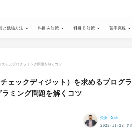
arrow_drop_down
arrow_drop_down
arrow_drop_down
arrow_drop_do
報と勉強方法
科目 A 対策
科目 B 対策
苦手克服
リズムとプログラミング問題を解くコツ
（チェックディジット）を求めるプログ
グラミング問題を解くコツ
矢沢 久雄
2022-11-28 更