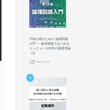
IT初心者のための 論理回路
入門 ～ 基本情報ではじめる
コンピュータ科学の基礎理論
（3）
update
2023-07-24
8