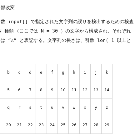
一部改変
 は、引数 input[] で指定された文字列の誤りを検出するための検査
 種類 (ここでは N = 30 ）の文字から構成され、それぞれ
 “△” と表記する。文字列の長さは、引数 len( 1 以上と
a
b
c
d
e
f
g
h
i
j
k
4
5
6
7
8
9
10
11
12
13
14
p
q
r
s
t
u
v
w
x
y
z
1
20
21
22
23
24
25
26
27
28
29