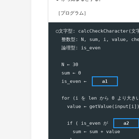
［プログラム］
◯文字型: calcCheckCharacter(文
  整数型: N, sum, i, value, che
  論理型: is_even

  N ← 30

  sum ← 0

  is_even ← 
a1
  for (i を len から 0 より大き
    value ← getValue(input[i])
    if ( is_even が 
a2
      sum ← sum + value
