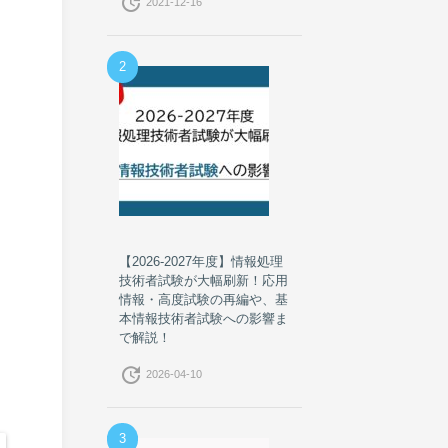
update
2021-12-16
2
【2026-2027年度】情報処理
技術者試験が大幅刷新！応用
情報・高度試験の再編や、基
本情報技術者試験への影響ま
で解説！
update
2026-04-10
3