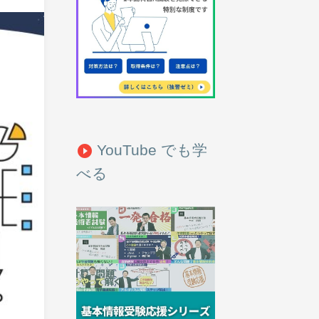
YouTube でも学
play_circle_filled
べる