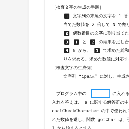
［検査文字の生成の手順］
looks_one
文字列の末尾の文字を 1 
当てた数値を 2 倍して N で
looks_two
偶数番目の文字に割り当てた
looks_3
looks_one
looks_two
と
の結果を足し合
looks_4
looks_3
N から、
で求めた総和
りを求める。求めた数値に対応す
［検査文字の生成例］
文字列 “ipa△△” に対し、生成
プログラム中の
に入れる
入れる答えは、 a に関する解答群の
caclCheckCharacter の中で
れた数値を返し、関数 getChar 
1 から始まるとする。