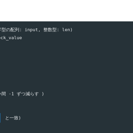
字型の配列: input, 整数型: len)

ck_value

い間 -1 ずつ減らす )



 と一致)
