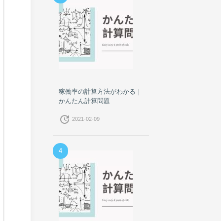
稼働率の計算方法がわかる｜
かんたん計算問題
update
2021-02-09
4