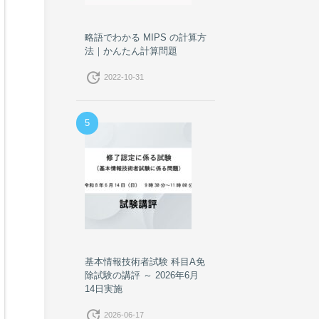
略語でわかる MIPS の計算方
法｜かんたん計算問題
update
2022-10-31
5
基本情報技術者試験 科目A免
除試験の講評 ～ 2026年6月
14日実施
update
2026-06-17