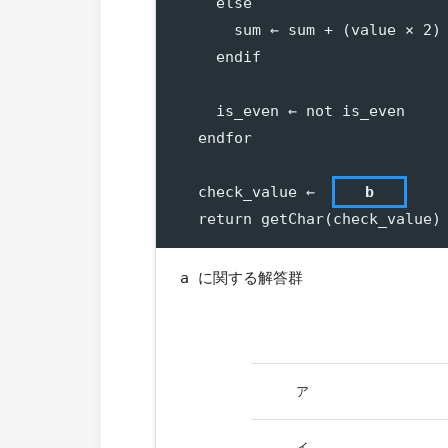
    else

      sum ← sum + (value × 2) 
    endif

    is_even ← not is_even

  endfor

  check_value ← 
b
a に関する解答群
ア
イ