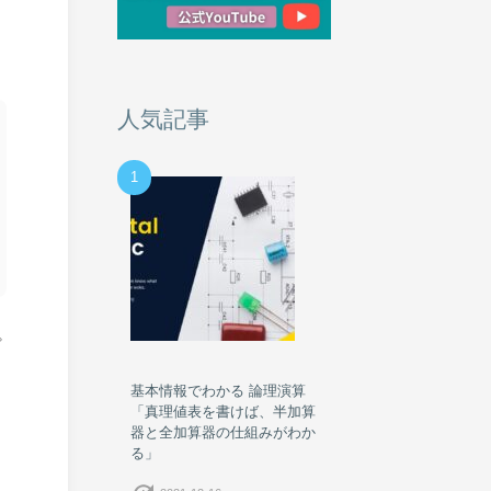
人気記事
1
プ
基本情報でわかる 論理演算
「真理値表を書けば、半加算
器と全加算器の仕組みがわか
る」