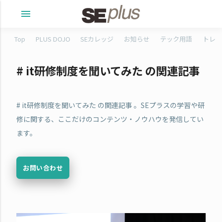
menu
Top
PLUS DOJO
SEカレッジ
お知らせ
テック用語
トレタ
# it研修制度を聞いてみた の関連記事
# it研修制度を聞いてみた の関連記事 。SEプラスの学習や研
修に関する、ここだけのコンテンツ・ノウハウを発信してい
ます。
お問い合わせ