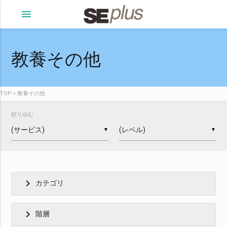
menu
教養その他
TOP
教養その他
絞り込む
▼
▼
chevron_right
カテゴリ
chevron_right
階層