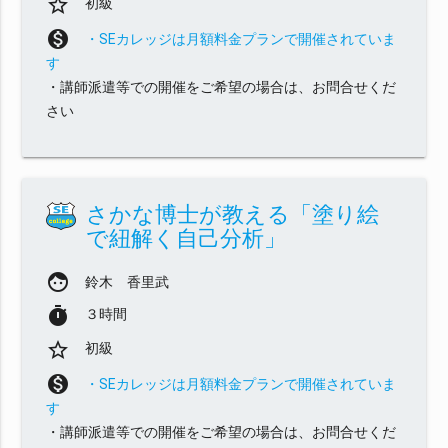
star_border
初級
monetization_on
・SEカレッジは月額料金プランで開催されていま
す
・講師派遣等での開催をご希望の場合は、お問合せくだ
さい
さかな博士が教える「塗り絵
で紐解く自己分析」
face
鈴木 香里武
timer
３時間
star_border
初級
monetization_on
・SEカレッジは月額料金プランで開催されていま
す
・講師派遣等での開催をご希望の場合は、お問合せくだ