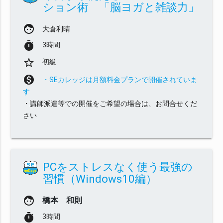
ション術 「脳ヨガと雑談力」
face
大倉利晴
timer
3時間
star_border
初級
monetization_on
・SEカレッジは月額料金プランで開催されていま
す
・講師派遣等での開催をご希望の場合は、お問合せくだ
さい
PCをストレスなく使う最強の
習慣（Windows10編）
face
橋本 和則
timer
3時間