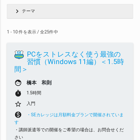
chevron_right
テーマ
1 - 10 件を表示 / 全25件中
PCをストレスなく使う最強の
習慣（Windows 11編）＜1.5時
間＞
face
橋本 和則
timer
1.5時間
star_border
入門
monetization_on
・SEカレッジは月額料金プランで開催されていま
す
・講師派遣等での開催をご希望の場合は、お問合せくだ
さい