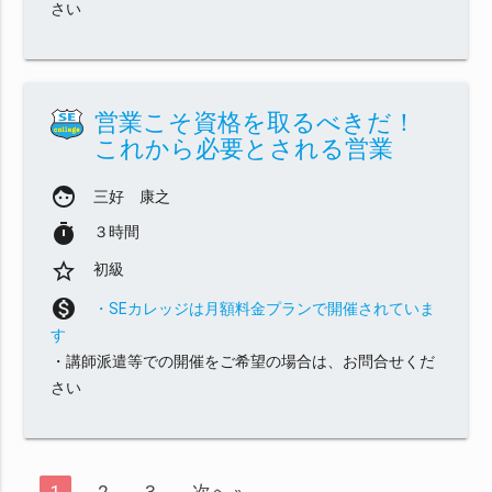
さい
営業こそ資格を取るべきだ！
これから必要とされる営業
face
三好 康之
timer
３時間
star_border
初級
monetization_on
・SEカレッジは月額料金プランで開催されていま
す
・講師派遣等での開催をご希望の場合は、お問合せくだ
さい
1
2
3
次へ »