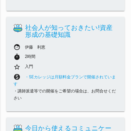
社会人が知っておきたい!資産
形成の基礎知識
face
伊藤 利恵
timer
2時間
star_border
入門
monetization_on
・SEカレッジは月額料金プランで開催されていま
す
・講師派遣等での開催をご希望の場合は、お問合せくだ
さい
今日から使えるコミュニケー