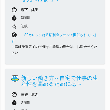
face
森下 純子
timer
3時間
star_border
初級
monetization_on
・SEカレッジは月額料金プランで開催されていま
す
・講師派遣等での開催をご希望の場合は、お問合せくだ
さい
新しい働き方～自宅で仕事の生
産性を高めるためには～
face
三好 康之
timer
3時間