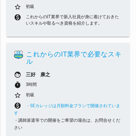
star_border
初級
monetization_on
これからのIT業界で新入社員が身に着けておきた
いスキルや取るべき資格を紹介します。
これからのIT業界で必要なスキ
ル
face
三好 康之
timer
3時間
star_border
初級
monetization_on
・SEカレッジは月額料金プランで開催されていま
す
・講師派遣等での開催をご希望の場合は、お問合せくだ
さい