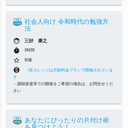
社会人向け 令和時代の勉強方
法
face
三好 康之
timer
3時間
star_border
初級
monetization_on
・SEカレッジは月額料金プランで開催されていま
す
・講師派遣等での開催をご希望の場合は、お問合せくだ
さい
あなたにぴったりの片付け術
を見つけよう！