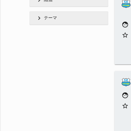
chevron_right
chevron_right
テーマ
face
star_border
face
star_border