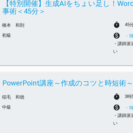
【特別開催】生成AIをちょい足し！Word・Ex
事術＜45分＞
timer
45
橋本 和則
monetization_on
初級
・
・講師派
い
PowerPoint講座～作成のコツと時短術
timer
3時
稲毛 和徳
monetization_on
中級
・
・講師派
い