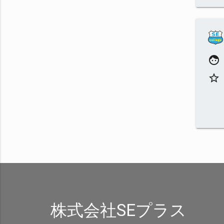
face
star_border
株式会社SEプラス