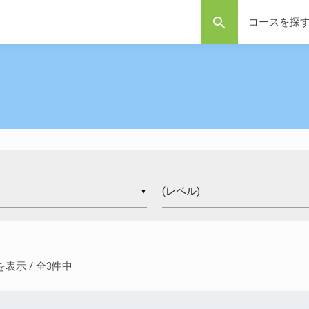
search
コースを探
▼
 件を表示 / 全3件中