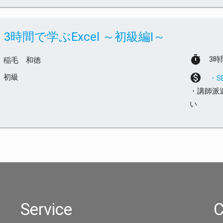
3時間で学ぶExcel ～初級編Ⅰ～
timer
3時
稲毛 和徳
monetization_on
初級
・
・講師派
い
Service
C