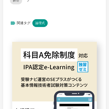
ア
解答
label
関連タグ:
論理式