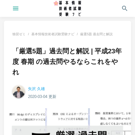
menu
search
独習ゼミ
基本情報技術者試験受験ナビ
厳選5題 過去問と解説
「厳選5題」過去問と解説 | 平成23年
度 春期 の過去問やるならこれをや
れ
矢沢 久雄
2020-03-04 更新