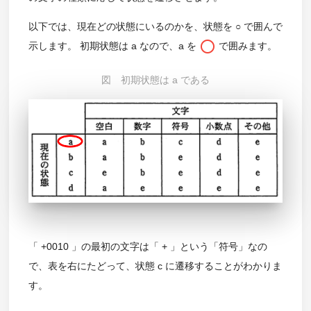
以下では、現在どの状態にいるのかを、状態を ○ で囲んで
panorama_fish_eye
示します。 初期状態は a なので、a を
で囲みます。
図 初期状態は a である
「 +0010 」の最初の文字は「 + 」という「符号」なの
で、表を右にたどって、状態 c に遷移することがわかりま
す。