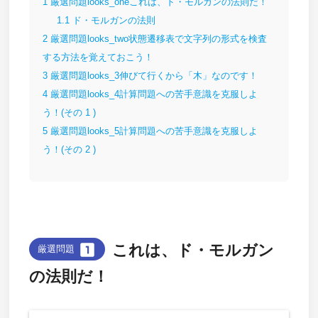
1
厳選問題looks_oneこれは、ド・モルガンの法則だ！
1.1
ド・モルガンの法則
2
厳選問題looks_two状態遷移表で文字列の形式を検査
する方法を覚えておこう！
3
厳選問題looks_3伸びて行くから「木」なのです！
4
厳選問題looks_4計算問題への苦手意識を克服しよ
う！(その 1 )
5
厳選問題looks_5計算問題への苦手意識を克服しよ
う！(その 2 )
looks_one
これは、ド・モルガン
厳選問題
の法則だ！