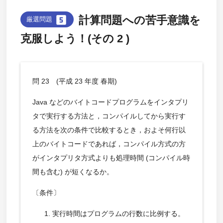
looks_5
計算問題への苦手意識を
厳選問題
克服しよう！(その 2 )
問 23 (平成 23 年度 春期)
Java などのバイトコードプログラムをインタプリ
タで実行する方法と，コンパイルしてから実行す
る方法を次の条件で比較するとき，およそ何行以
上のバイトコードであれば，コンパイル方式の方
がインタプリタ方式よりも処理時間 (コンパイル時
間も含む) が短くなるか。
〔条件〕
実行時間はプログラムの行数に比例する。