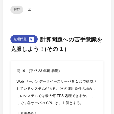
エ
解答
looks_4
計算問題への苦手意識を
厳選問題
克服しよう！(その 1 )
問 19 (平成 23 年度 春期)
Web サーバとデータベースサーパ各 1 台で構成さ
れているシステムがある。 次の運用条件の場合，
このシステムでは最大何 TPS 処理できるか。 こ
こで，各サーバの CPU は， 1 個とする。
〔運用条件〕