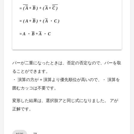
=
(
A
+
B
) + (
A
+
C
)
= ( A +
B
) + (
A
・ C )
= A ・
B
+
A
・ C
バーが二重になったときは、否定の否定なので、バーを取
ることができます。
・ 演算の方が + 演算より優先順位が高いので、・ 演算を
囲むカッコは不要です。
変形した結果は、選択肢アと同じ式になりました。 アが
正解です。