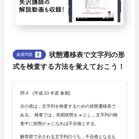
looks_two
状態遷移表で文字列の形
厳選問題
式を検査する方法を覚えておこう！
問 4 (平成 23 年度 春期)
次の表は，文字列を検査するための状態遷移表で
ある。 検査では，初期状態を a とし，文字列の検
査中に状態が e になれば不合格とする。
解答群で示される文字列のうち，不合格となるも