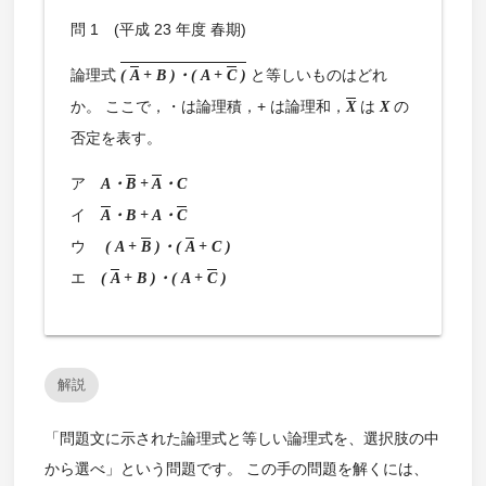
問 1 (平成 23 年度 春期)
論理式
と等しいものはどれ
(
A
+ B )・( A +
C
)
か。 ここで，・は論理積，+ は論理和，
は
の
X
X
否定を表す。
ア
A・
B
+
A
・C
イ
A
・B + A・
C
ウ
( A +
B
)・(
A
+ C )
エ
(
A
+ B )・( A +
C
)
解説
「問題文に示された論理式と等しい論理式を、選択肢の中
から選べ」という問題です。 この手の問題を解くには、