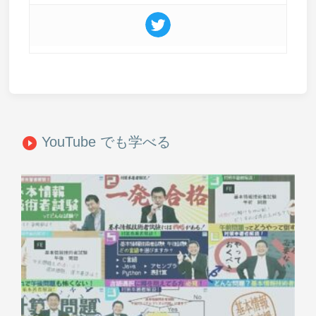
YouTube でも学べる
play_circle_filled