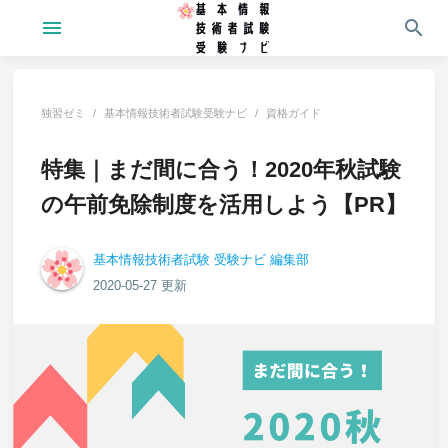
menu
search
独習ゼミ
基本情報技術者試験受験ナビ
資格ガイド
特集｜まだ間に合う！2020年秋試験
の午前免除制度を活用しよう【PR】
基本情報技術者試験 受験ナビ 編集部
2020-05-27 更新