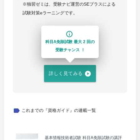
※独習ゼミは、受験ナビ運営のSEプラスによる
試験対策eラーニングです。
info_outline
科目A免除試験 最大 2 回の
受験チャンス ！
play_circle_filled
詳しく見てみる
label
これまでの『資格ガイド』の連載一覧
基本情報技術者試験 科目A免除試験の講評