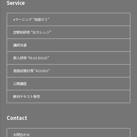
Service
eラーニング “独習ゼミ”
定額制研修 “SEカレッジ”
講師派遣
新人研修 “PLUS DOJO”
高度試験対策 "KOUDO"
公開講座
教材テキスト販売
Contact
お問合わせ