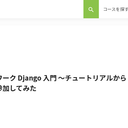
コースを探
search
ク Django 入門 ～チュートリアルから
参加してみた