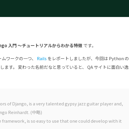
ango 入門 ～チュートリアルからわかる特徴
です。
レームワークの一つ、
Rails
をレポートしましたが、今回は Python 
」と発音します。 変わった名前だなと思っていると、 QA サイトに面白い逸
rs of Django, is a very talented gypsy jazz guitar player and,
jango Reinhardt. (中略)
 framework, is so easy to use that one could develop with it