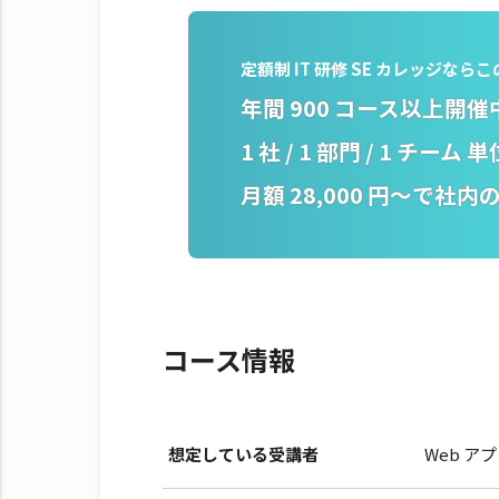
定額制 IT 研修 SE カレッジな
年間 900 コース以上開催
1 社 / 1 部門 / 1 チーム 単
月額 28,000 円～で
社内
コース情報
想定している受講者
Web 