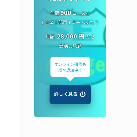
900
年間
コースを
1 企業 1 部門 1 チームあたり
28,000 円
月額
から
受講し放題
オンライン研修も
続々追加中！
詳しく見る