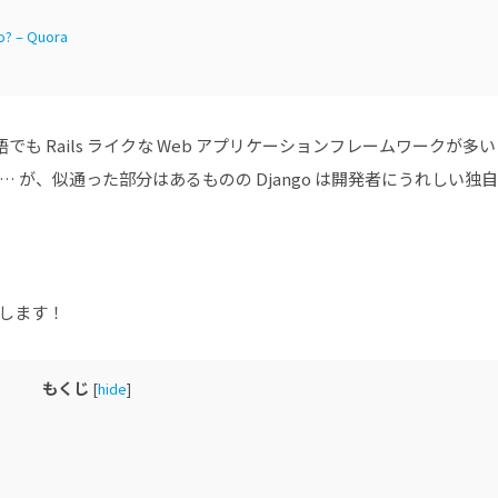
o? – Quora
語でも Rails ライクな Web アプリケーションフレームワークが多い
 が、似通った部分はあるものの Django は開発者にうれしい独
します！
もくじ
[
hide
]