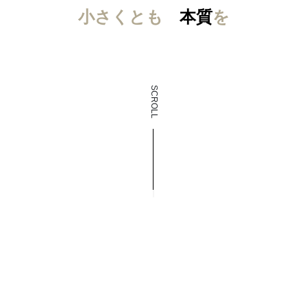
小さくとも
本質
を
SCROLL