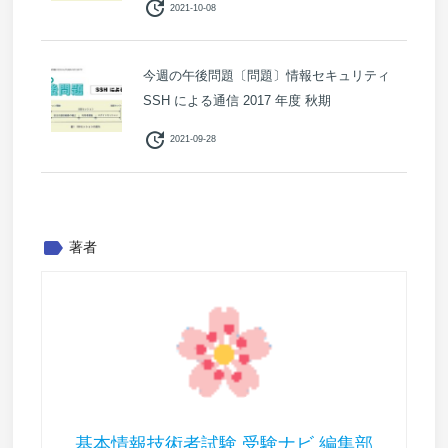
update
2021-10-08
今週の午後問題〔問題〕情報セキュリティ
SSH による通信 2017 年度 秋期
update
2021-09-28
label
著者
基本情報技術者試験 受験ナビ 編集部