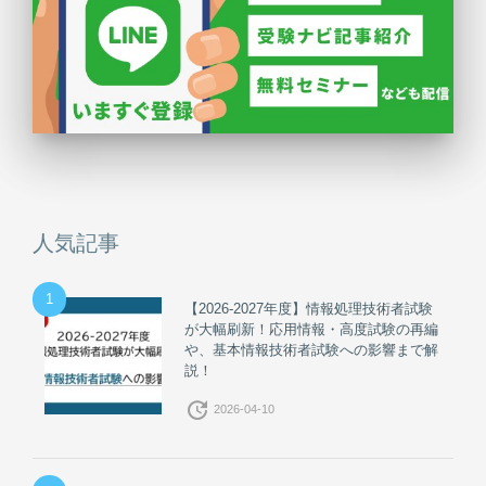
人気記事
1
【2026-2027年度】情報処理技術者試験
が大幅刷新！応用情報・高度試験の再編
や、基本情報技術者試験への影響まで解
説！
update
2026-04-10