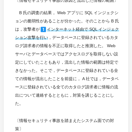
〔情報セキュリティ事故の原因と流出した情報の範囲〕
B 氏の調査の結果， Web アプリに SQL インジェクシ
ョンの脆弱性があることが分かった。そのことから B 氏
looks_one
は，攻撃者が
インターネット経由で SQL インジェク
ション攻撃を行い
，データベースに登録されているカタ
ログ請求者の情報を不正に取得したと推測した。 Web
サーバとデータベースではアクセスログを取得しない設
定にしていたこともあり，流出した情報の範囲は特定で
きなかった。そこで，データベースに登録されている全
ての情報が流出したことを前提に， A 社では，データベ
ースに登録されている全てのカタログ請求者に情報の流
出について連絡するとともに，対策を講じることにし
た。
〔情報セキュリティ事故を踏まえたシステム面での対
策〕