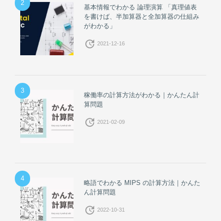
2
基本情報でわかる 論理演算 「真理値表
を書けば、半加算器と全加算器の仕組み
がわかる」
update
2021-12-16
3
稼働率の計算方法がわかる｜かんたん計
算問題
update
2021-02-09
4
略語でわかる MIPS の計算方法｜かんた
ん計算問題
update
2022-10-31