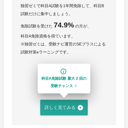
独習ゼミで科目A試験を1年間免除して、科目B
試験だけに集中しましょう。
74.9%
免除試験を受けた
の方が、
科目A免除資格を得ています。
※独習ゼミは、受験ナビ運営のSEプラスによる
試験対策eラーニングです。
info_outline
科目A免除試験 最大 2 回の
受験チャンス ！
play_circle_filled
詳しく見てみる