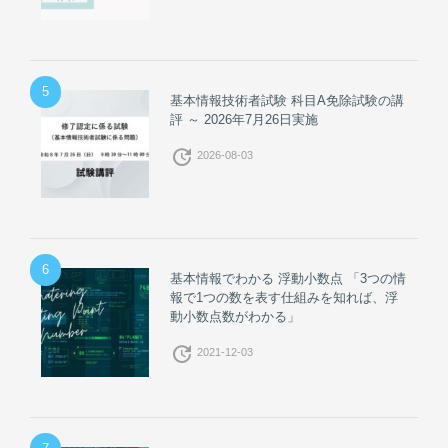
5
基本情報技術者試験 科目A免除試験の講
評 ～ 2026年7月26日実施
update
2026-08-03
6
基本情報でわかる 浮動小数点 「3つの情
報で1つの数を表す仕組みを知れば、浮
動小数点数がわかる」
update
2021-12-03