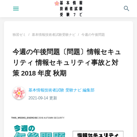
menu
search
独習ゼミ
基本情報技術者試験受験ナビ
今週の午後問題
今週の午後問題〔問題〕情報セキュ
リティ 情報セキュリティ事故と対
策 2018 年度 秋期
基本情報技術者試験 受験ナビ 編集部
2021-09-14 更新