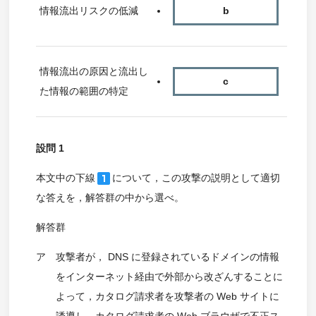
情報流出リスクの低減
b
情報流出の原因と流出し
c
た情報の範囲の特定
設問 1
looks_one
本文中の下線
について，この攻撃の説明として適切
な答えを，解答群の中から選べ。
解答群
ア
攻撃者が， DNS に登録されているドメインの情報
をインターネット経由で外部から改ざんすることに
よって，カタログ請求者を攻撃者の Web サイトに