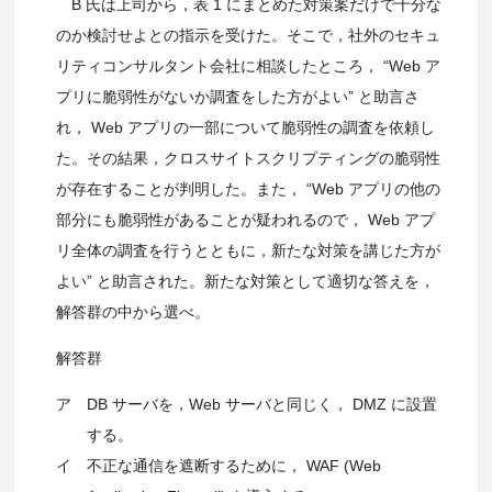
B 氏は上司から，表 1 にまとめた対策案だけで十分な
のか検討せよとの指示を受けた。そこで，社外のセキュ
リティコンサルタント会社に相談したところ， “Web ア
プリに脆弱性がないか調査をした方がよい” と助言さ
れ， Web アプリの一部について脆弱性の調査を依頼し
た。その結果，クロスサイトスクリプティングの脆弱性
が存在することが判明した。また， “Web アプリの他の
部分にも脆弱性があることが疑われるので， Web アプ
リ全体の調査を行うとともに，新たな対策を講じた方が
よい” と助言された。新たな対策として適切な答えを，
解答群の中から選べ。
解答群
ア
DB サーバを，Web サーバと同じく， DMZ に設置
する。
イ
不正な通信を遮断するために， WAF (Web