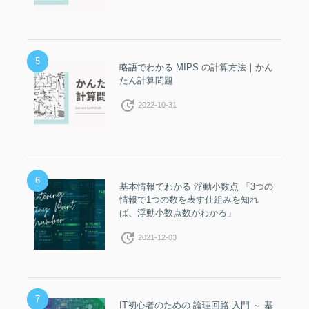
5
略語でわかる MIPS の計算方法｜かん
たん計算問題
update
2022-10-31
6
基本情報でわかる 浮動小数点 「3つの
情報で1つの数を表す仕組みを知れ
ば、浮動小数点数がわかる」
update
2021-12-03
7
IT初心者のための 論理回路 入門 ～ 基