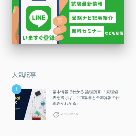
人気記事
1
基本情報でわかる 論理演算 「真理値
表を書けば、半加算器と全加算器の仕
組みがわかる」
update
2021-12-16