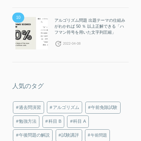
10
アルゴリズム問題 出題テーマの仕組み
がわかれば 50 ％ 以上正解できる「ハ
フマン符号を用いた文字列圧縮」
update
2022-04-08
人気のタグ
過去問演習
アルゴリズム
午前免除試験
勉強方法
科目 B
科目 A
午後問題の解説
試験講評
午前問題