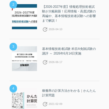
2
【2026-2027年度】情報処理技術者試
験が大幅刷新！応用情報・高度試験の
再編や、基本情報技術者試験への影響
まで解説！
update
2026-04-10
3
基本情報技術者試験 科目A免除試験の
講評 ～ 2026年6月14日実施
update
2026-06-17
4
稼働率の計算方法がわかる｜かんたん
計算問題
update
2021-02-09