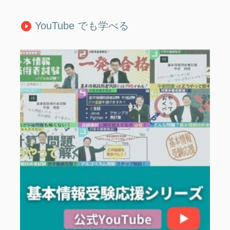
YouTube でも学べる
play_circle_filled