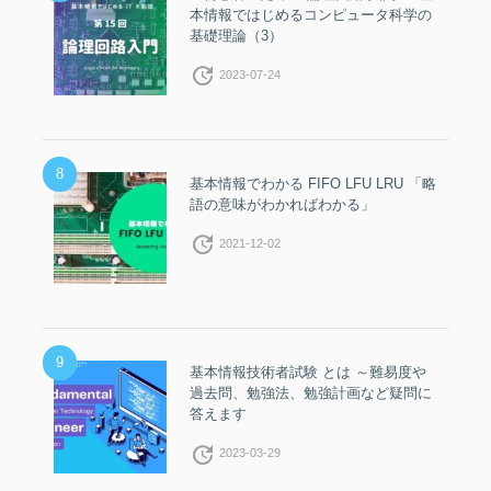
本情報ではじめるコンピュータ科学の
基礎理論（3）
update
2023-07-24
8
基本情報でわかる FIFO LFU LRU 「略
語の意味がわかればわかる」
update
2021-12-02
9
基本情報技術者試験 とは ～難易度や
過去問、勉強法、勉強計画など疑問に
答えます
update
2023-03-29