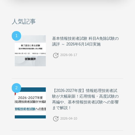
人気記事
1
基本情報技術者試験 科目A免除試験の
講評 ～ 2026年6月14日実施
update
2026-06-17
2
【2026-2027年度】情報処理技術者試
験が大幅刷新！応用情報・高度試験の
再編や、基本情報技術者試験への影響
まで解説！
update
2026-04-10