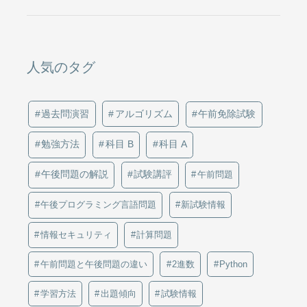
人気のタグ
過去問演習
アルゴリズム
午前免除試験
勉強方法
科目 B
科目 A
午後問題の解説
試験講評
午前問題
午後プログラミング言語問題
新試験情報
情報セキュリティ
計算問題
午前問題と午後問題の違い
2進数
Python
学習方法
出題傾向
試験情報