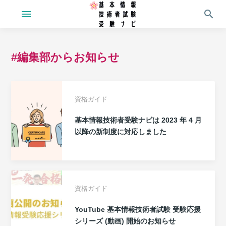
menu
search
#編集部からお知らせ
資格ガイド
基本情報技術者受験ナビは 2023 年 4 月
以降の新制度に対応しました
資格ガイド
YouTube 基本情報技術者試験 受験応援
シリーズ (動画) 開始のお知らせ