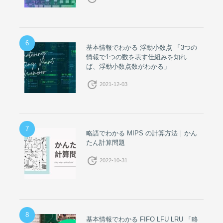
6
基本情報でわかる 浮動小数点 「3つの
情報で1つの数を表す仕組みを知れ
ば、浮動小数点数がわかる」
update
2021-12-03
7
略語でわかる MIPS の計算方法｜かん
たん計算問題
update
2022-10-31
8
基本情報でわかる FIFO LFU LRU 「略