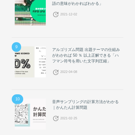
語の意味がわかればわかる」
update
2021-12-02
9
アルゴリズム問題 出題テーマの仕組み
がわかれば 50 ％ 以上正解できる「ハ
フマン符号を用いた文字列圧縮」
update
2022-04-08
10
音声サンプリングの計算方法がわかる
｜かんたん計算問題
update
2021-02-25