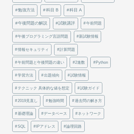
勉強方法
科目 B
科目 A
午後問題の解説
試験講評
午前問題
午後プログラミング言語問題
新試験情報
情報セキュリティ
計算問題
午前問題と午後問題の違い
2進数
Python
学習方法
出題傾向
試験情報
テクニック 具体的な値を想定
試験ガイド
2019見直し
勉強時間
過去問の解き方
基礎理論
データベース
ネットワーク
SQL
IPアドレス
論理回路