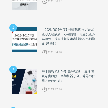
update
2026-06-17
2
【2026-2027年度】情報処理技術者試
験が大幅刷新！応用情報・高度試験の
再編や、基本情報技術者試験への影響
まで解説！
update
2026-04-10
3
基本情報でわかる 論理演算 「真理値
表を書けば、半加算器と全加算器の仕
組みがわかる」
update
2021-12-16