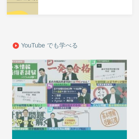
YouTube でも学べる
play_circle_filled