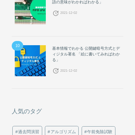
語の意味がわかればわかる」
update
2021-12-02
10
基本情報でわかる 公開鍵暗号方式とデ
ィジタル署名 「絵に書いてみればわか
る」
update
2021-12-02
人気のタグ
過去問演習
アルゴリズム
午前免除試験