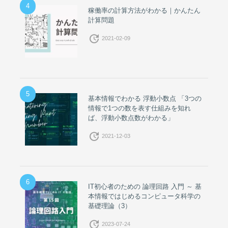
4
稼働率の計算方法がわかる｜かんたん
計算問題
update
2021-02-09
5
基本情報でわかる 浮動小数点 「3つの
情報で1つの数を表す仕組みを知れ
ば、浮動小数点数がわかる」
update
2021-12-03
6
IT初心者のための 論理回路 入門 ～ 基
本情報ではじめるコンピュータ科学の
基礎理論（3）
update
2023-07-24