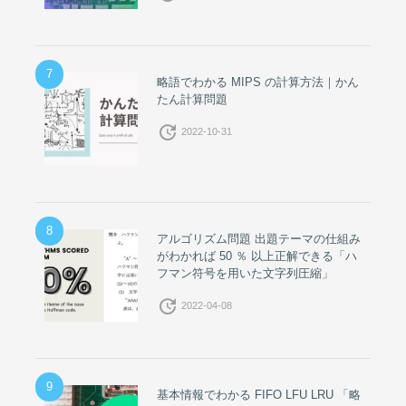
7
略語でわかる MIPS の計算方法｜かん
たん計算問題
update
2022-10-31
8
アルゴリズム問題 出題テーマの仕組み
がわかれば 50 ％ 以上正解できる「ハ
フマン符号を用いた文字列圧縮」
update
2022-04-08
9
基本情報でわかる FIFO LFU LRU 「略