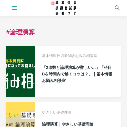
menu
search
#論理演算
基本情報技術者試験お悩み相談室
「2進数と論理演算が難しい…」「科目
Bを時間内で解くコツは？」｜基本情報
お悩み相談室
やさしい基礎理論
論理演算｜やさしい基礎理論