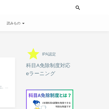
search
wn
arrow_drop_down
読みもの
grade
IPA認定
科目A免除制度対応
eラーニング
この連載は、これから IT の勉強をはじめる人を対象としたものです。 基本情報技術者試験の出題分野ごとに、仕組み、主要な...