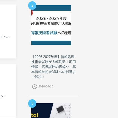
2
この連載では、基本情報技術者試験によく出題されるテクノロジー関連の用語を、午前問題と午後問題のセットを使って解説します。...
【2026-2027年度】情報処理
技術者試験が大幅刷新！応用
情報・高度試験の再編や、基
本情報技術者試験への影響ま
で解説！
update
2026-04-10
ここでは、平成 25 年度 春期 基本情報技術者試験の午前試験 の中から「やるべき問題」を5題に厳選し、ぶっちゃけた解説...
3