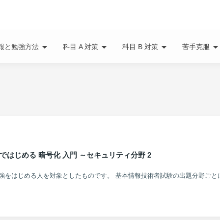
arrow_drop_down
arrow_drop_down
arrow_drop_down
arrow_drop_do
報と勉強方法
科目 A 対策
科目 B 対策
苦手克服
ではじめる 暗号化 入門 ～セキュリティ分野 2