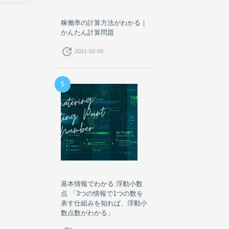
稼働率の計算方法がわかる｜
かんたん計算問題
update
2021-02-09
5
基本情報でわかる 浮動小数
点 「3つの情報で1つの数を
表す仕組みを知れば、浮動小
数点数がわかる」