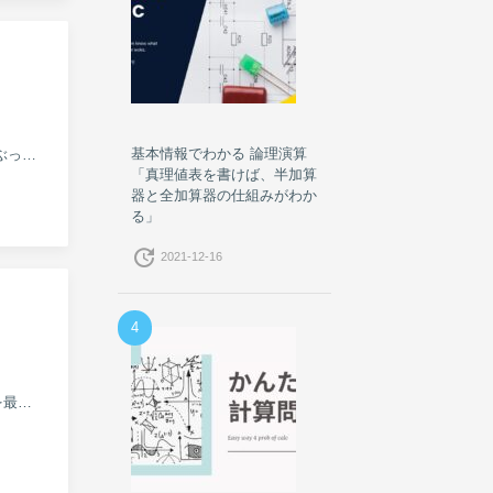
基本情報でわかる 論理演算
ここでは、平成 30 年度 春期 基本情報技術者試験の午前試験 の中から「やるべき問題」を 5 題に厳選し、ぶっちゃけた...
「真理値表を書けば、半加算
器と全加算器の仕組みがわか
る」
update
2021-12-16
4
現在の基本情報技術者試験の午後問題の 1 問目は、情報セキュリティの問題です。 必須問題なので、これを最初に解く人...