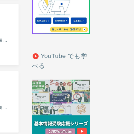
今週の午後問題 このコーナーでは毎週月曜に午後の必須選択問題から 1 問ピックアップして出題し、 解答欄 を設け、...
YouTube でも学
play_circle_filled
べる
今週の午後問題 このコーナーでは毎週月曜に午後の必須選択問題から 1 問ピックアップして出題し、 解答欄 を設...