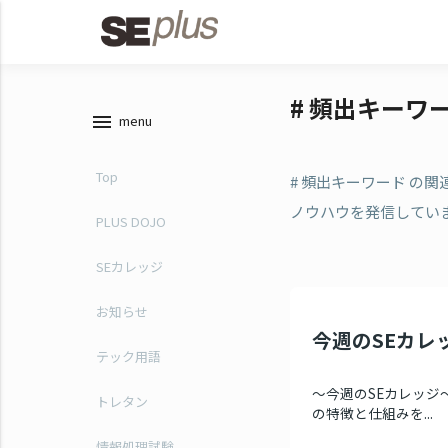
# 頻出キーワ
menu
menu
Top
# 頻出キーワード の
ノウハウを発信してい
PLUS DOJO
SEカレッジ
お知らせ
今週のSEカレッ
テック用語
～今週のSEカレッジ～
トレタン
の特徴と仕組みを...
情報処理試験