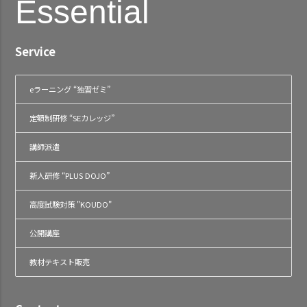
Essential
Service
eラーニング “独習ゼミ”
定額制研修 “SEカレッジ”
講師派遣
新人研修 “PLUS DOJO”
高度試験対策 "KOUDO"
公開講座
教材テキスト販売