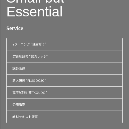
Essential
Service
eラーニング “独習ゼミ”
定額制研修 “SEカレッジ”
講師派遣
新人研修 “PLUS DOJO”
高度試験対策 "KOUDO"
公開講座
教材テキスト販売