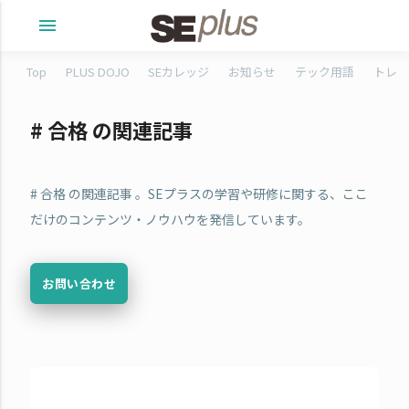
menu
Top
PLUS DOJO
SEカレッジ
お知らせ
テック用語
トレタ
# 合格 の関連記事
# 合格 の関連記事 。SEプラスの学習や研修に関する、ここ
だけのコンテンツ・ノウハウを発信しています。
お問い合わせ