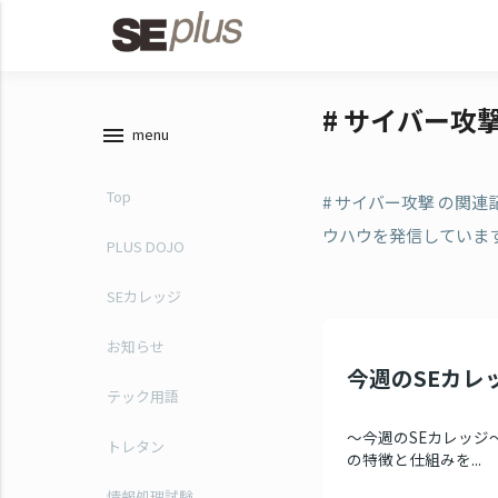
# サイバー攻
menu
menu
Top
# サイバー攻撃 の関
ウハウを発信していま
PLUS DOJO
SEカレッジ
お知らせ
今週のSEカレッ
テック用語
～今週のSEカレッジ～
トレタン
の特徴と仕組みを...
情報処理試験