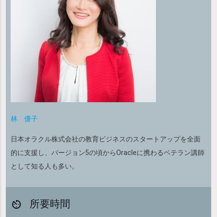
林 優子
日本オラクル株式会社の教育ビジネスのスタートアップを全面
的に支援し、バージョン5の頃からOracleに携わるベテラン講師
として知る人も多い。
所要時間
av_timer