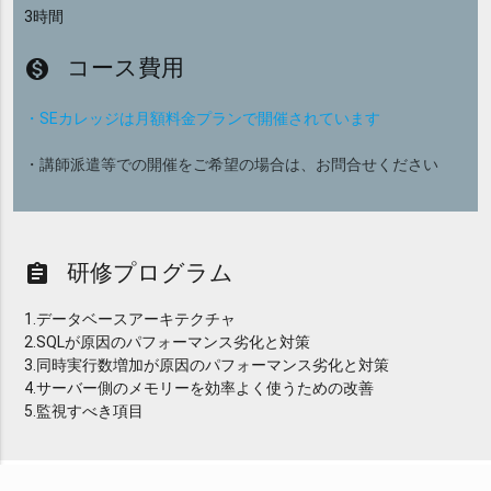
3時間
コース費用
monetization_on
・SEカレッジは月額料金プランで開催されています
・講師派遣等での開催をご希望の場合は、お問合せください
研修プログラム
assignment
1.データベースアーキテクチャ
2.SQLが原因のパフォーマンス劣化と対策
3.同時実行数増加が原因のパフォーマンス劣化と対策
4.サーバー側のメモリーを効率よく使うための改善
5.監視すべき項目