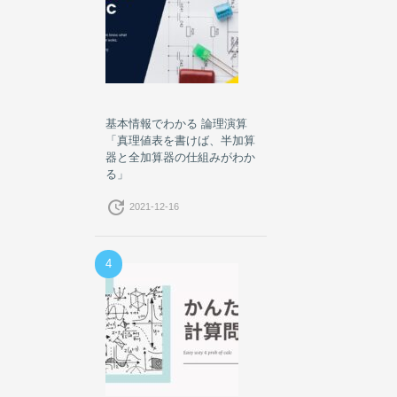
基本情報でわかる 論理演算
「真理値表を書けば、半加算
器と全加算器の仕組みがわか
る」
update
2021-12-16
4