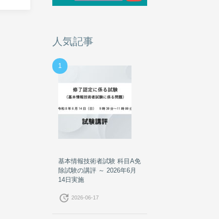
人気記事
1
基本情報技術者試験 科目A免
除試験の講評 ～ 2026年6月
14日実施
update
2026-06-17