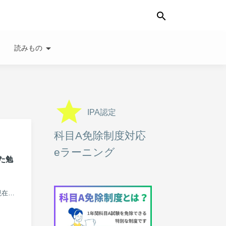
search
wn
arrow_drop_down
読みもの
grade
IPA認定
科目A免除制度対応
eラーニング
た勉
※この記事は基本情報技術者試験の旧制度（2022年以前）の記事です。 題材となっている「午後問題」は現在の試験制度では...