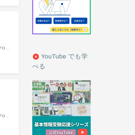
この連載では、基本情報技術者試験で、多くの受験者が苦手意識を持っている科目 B 試験 アルゴリズムとプログラミング分野の...
YouTube でも学
play_circle_filled
べる
この連載では、基本情報技術者試験で、多くの受験者が苦手意識を持っている科目 B 試験 アルゴリズムとプログラミング分野の...