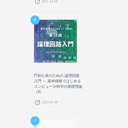
update
2021-12-03
6
IT初心者のための 論理回路
入門 ～ 基本情報ではじめる
コンピュータ科学の基礎理論
（3）
update
2023-07-24
7