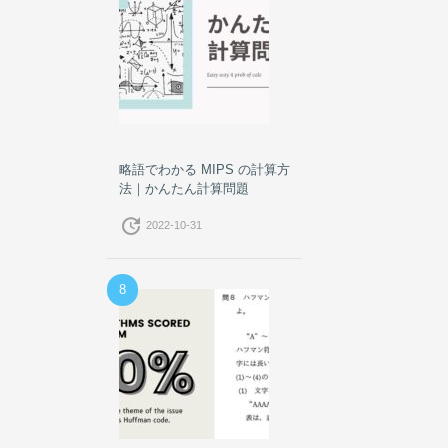
略語でわかる MIPS の計算方
法｜かんたん計算問題
update
2022-10-31
8