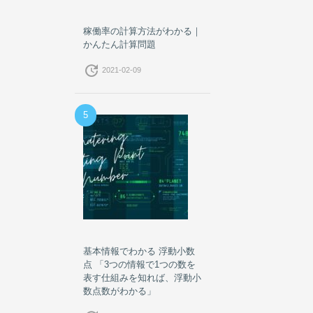
稼働率の計算方法がわかる｜
かんたん計算問題
update
2021-02-09
5
基本情報でわかる 浮動小数
点 「3つの情報で1つの数を
表す仕組みを知れば、浮動小
数点数がわかる」