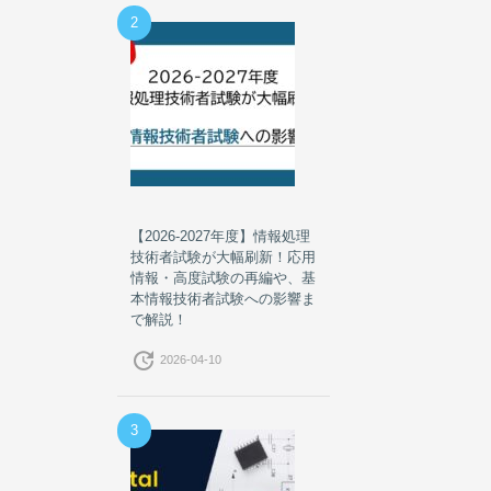
2
【2026-2027年度】情報処理
技術者試験が大幅刷新！応用
情報・高度試験の再編や、基
本情報技術者試験への影響ま
で解説！
update
2026-04-10
3