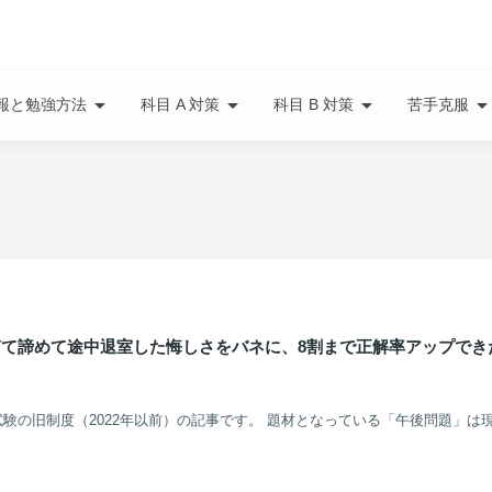
arrow_drop_down
arrow_drop_down
arrow_drop_down
arrow_drop_do
報と勉強方法
科目 A 対策
科目 B 対策
苦手克服
て諦めて途中退室した悔しさをバネに、8割まで正解率アップでき