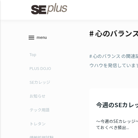
# 心のバラン
menu
menu
Top
# 心のバランス の関
ウハウを発信していま
PLUS DOJO
SEカレッジ
お知らせ
今週のSEカレッ
テック用語
～今週のSEカレッジ～
トレタン
ておくべき頻出...
情報処理試験