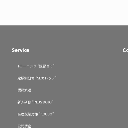
Service
C
eラーニング “独習ゼミ”
定額制研修 “SEカレッジ”
講師派遣
新人研修 “PLUS DOJO”
高度試験対策 "KOUDO"
公開講座