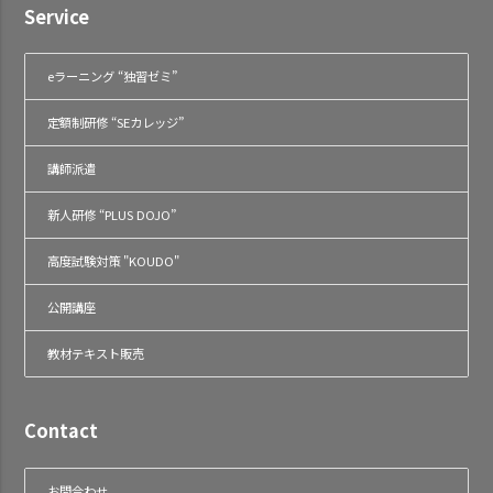
Service
eラーニング “独習ゼミ”
定額制研修 “SEカレッジ”
講師派遣
新人研修 “PLUS DOJO”
高度試験対策 "KOUDO"
公開講座
教材テキスト販売
Contact
お問合わせ