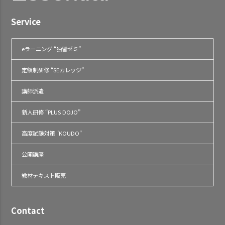
Service
eラーニング “独習ゼミ”
定額制研修 “SEカレッジ”
講師派遣
新人研修 “PLUS DOJO”
高度試験対策 "KOUDO"
公開講座
教材テキスト販売
Contact