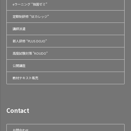
eラーニング “独習ゼミ”
定額制研修 “SEカレッジ”
講師派遣
新人研修 “PLUS DOJO”
高度試験対策 "KOUDO"
公開講座
教材テキスト販売
Contact
お問合わせ