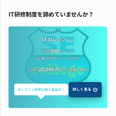
IT研修制度を諦めていませんか？
SEカレッジ
なら
900
年間
コースを
1 企業 1 部門 1 チームあたり
28,000 円
月額
から
受講し放題
詳しく見る
オンライン研修も
続々追加中！