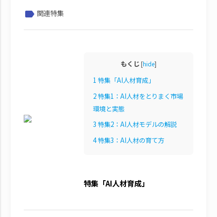
関連特集
label
もくじ
[
hide
]
1
特集「AI人材育成」
2
特集1：AI人材をとりまく市場
環境と実態
3
特集2：AI人材モデルの解説
4
特集3：AI人材の育て方
特集「AI人材育成」