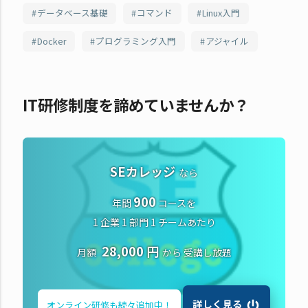
データベース基礎
コマンド
Linux入門
Docker
プログラミング入門
アジャイル
IT研修制度を諦めていませんか？
SEカレッジ
なら
900
年間
コースを
1 企業 1 部門 1 チームあたり
28,000 円
月額
から
受講し放題
詳しく見る
オンライン研修も
続々追加中！