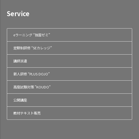
Service
eラーニング “独習ゼミ”
定額制研修 “SEカレッジ”
講師派遣
新人研修 “PLUS DOJO”
高度試験対策 "KOUDO"
公開講座
教材テキスト販売