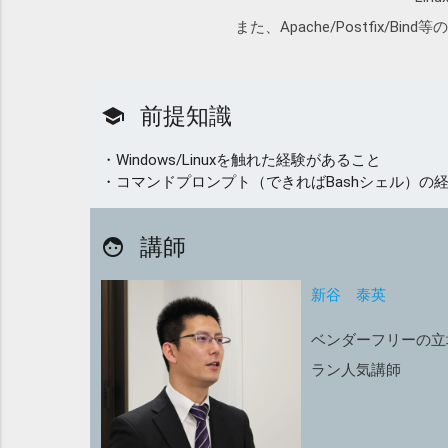
また、Apache/Postfix
前提知識
school
・Windows/Linuxを触れた経験があること
・コマンドプロンプト（できればBashシェル）の
講師
face
新谷 泰英
ベンダーフリーの立
ラン人気講師