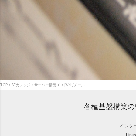
TOP
SEカレッジ
サーバー構築 <1> [Web/メール]
各種基盤構築の
インタ
Li