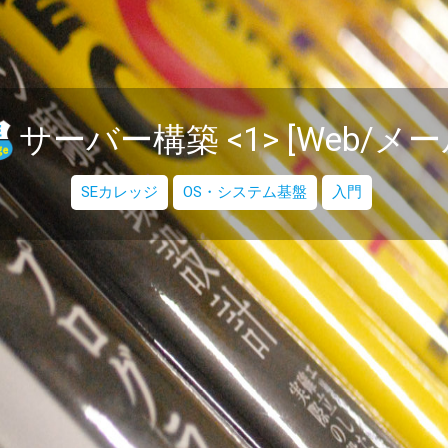
サーバー構築 <1> [Web/メー
SEカレッジ
OS・システム基盤
入門