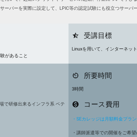
/Bind等のサーバーを実際に設定して、LPIC等の認定試験にも役立つ
受講目標
star_half
Linuxを用いて、インターネ
経験があること
所要時間
av_timer
3時間
コース費用
monetization_on
場で研修出来るインフラ系 ベテ
・SEカレッジは月額料金プラ
・講師派遣等での開催をご希望