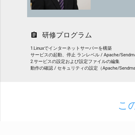
研修プログラム
assignment
1.Linuxでインターネットサーバーを構築
サービスの起動、停止 ランレベル / Apache/Sendmail(
2.サービスの設定および設定ファイルの編集
動作の確認 / セキュリティの設定（Apache/Sendmail(Pos
こ