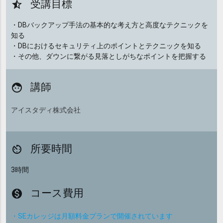
受講目標
star_half
・DBバックアップ手法の基本的な考え方と高度なテクニックを
知る
・DBにおけるセキュリティ上のポイントとテクニックを知る
・その他、ダウンに繋がる見落としがちなポイントを把握する
講師
face
アイスタディ株式会社
所要時間
av_timer
3時間
コース費用
monetization_on
・SEカレッジは月額料金プランで開催されています