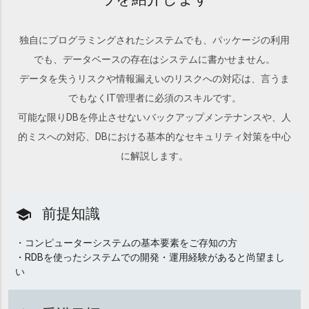
独自にプログラミングされたシステムでも、パッケージの利用
でも、データベースの存在はシステムに書かせません。
データを失うリスクや情報漏えいのリスクへの対応は、言うま
でもなくIT管理者に必須のスキルです。
可能な限りDBを停止させないバックアップメンテナンスや、人
的ミスへの対応、DBにおける基本的なセキュリティ対策を中心
に解説します。
前提知識
school
・コンピューターシステムの基本要素をご存知の方
・RDBを使ったシステムでの開発・運用経験があると尚望まし
い