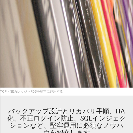
TOP
SEカレッジ
RDBを堅牢に運用する
バックアップ設計とリカバリ手順、HA
化、不正ログイン防止、SQLインジェク
ションなど、堅牢運用に必須なノウハ
ウを紹介します