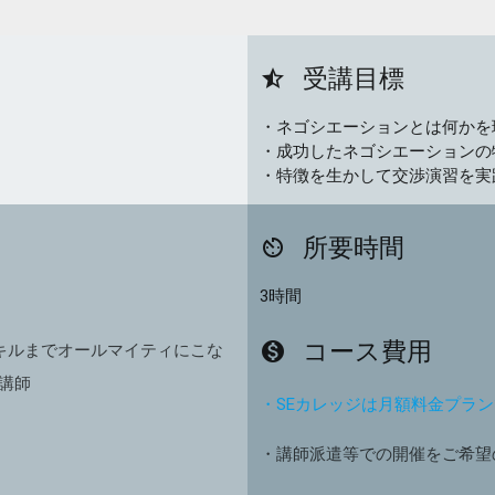
受講目標
star_half
・ネゴシエーションとは何かを
・成功したネゴシエーションの
・特徴を生かして交渉演習を実
所要時間
av_timer
3時間
コース費用
monetization_on
スキルまでオールマイティにこな
講師
・SEカレッジは月額料金プラ
・講師派遣等での開催をご希望