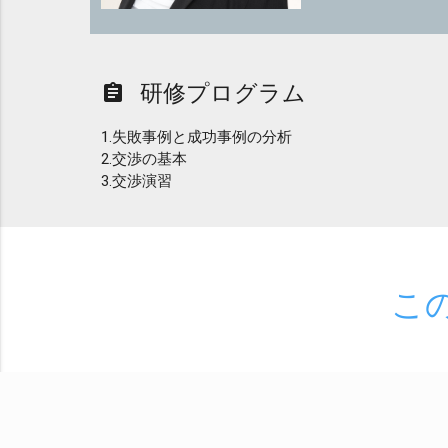
研修プログラム
assignment
1.失敗事例と成功事例の分析
2.交渉の基本
3.交渉演習
こ