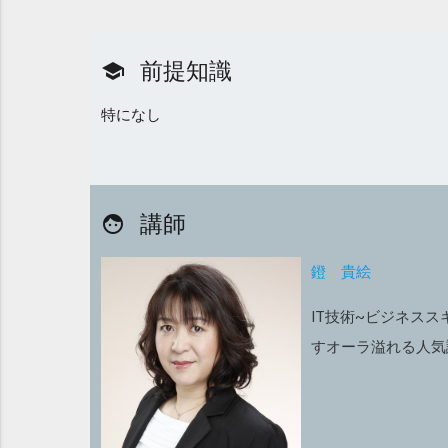
前提知識
school
特になし
講師
face
鐙 貴絵
IT技術~ビジネス
すオーラ溢れる人気