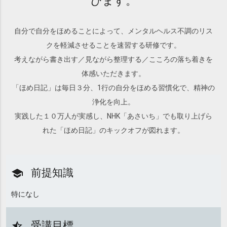
びます。
自分で自分をほめることによって、メンタルヘルス不調のリス
クを軽減させることを速習する研修です。
考えながら書き出す／見ながら整理する／こころの落ち着きを
体感いただきます。
「ほめ日記」は毎日３分、1行の自分をほめる習慣化で、精神の
浄化を向上。
実践した１０万人が実感し、NHK「あさいち」でも取り上げら
れた「ほめ日記」のキックオフが図れます。
前提知識
school
特になし
受講目標
star_half