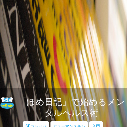
「ほめ日記」で始めるメン
タルヘルス術
SEカレッジ
ヒューマンスキル
入門