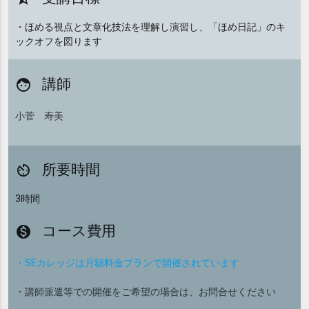
・ほめる視点と文章化技法を理解し演習し、「ほめ日記」のキ
ックオフを図ります
講師
face
小菅 寿美
所要時間
av_timer
3時間
コース費用
monetization_on
・SEカレッジは月額料金プランで開催されています
・講師派遣等での開催をご希望の場合は、お問合せください