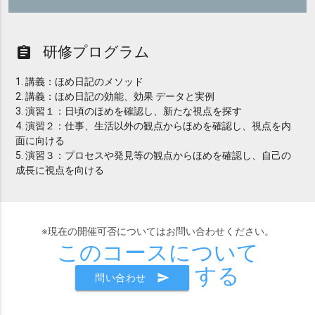
研修プログラム
assignment
1. 講義：ほめ日記のメソッド
2. 講義：ほめ日記の効能、効果 データと実例
3. 演習１：日頃のほめを確認し、新たな視点を探す
4. 演習２：仕事、生活以外の観点からほめを確認し、視点を内
面に向ける
5. 演習３：プロセスや発見等の観点からほめを確認し、自己の
成長に視点を向ける
※現在の開催可否についてはお問い合わせください。
このコースについて
する
send
問い合わせ